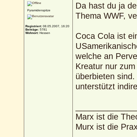
Da hast du ja de
Pyramidenspitze
Thema WWF, ver
Registriert:
08.05.2007, 16:20
Beiträge:
5781
Wohnort:
Hessen
Coca Cola ist e
USamerikanische
welche an Perver
Kreatur nur zu
überbieten sind.
unterstützt indi
_____________
Marx ist die The
Murx ist die Prax