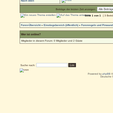
Nach oben
Beiträge der letzten Zeit anzeigen:
Seite
1
von
1
[ 3 Beitr
Foren-Übersicht
»
Einstiegsbereich (öffentlich)
»
Forenregeln und Pinwand
Wer ist online?
Mitglieder in diesem Forum: 0 Mitglieder und 2 Gäste
Suche nach:
Powered by
phpBB
©
Deutsche 