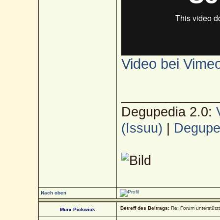
Video bei Vime
_____________
Degupedia 2.0:
(Issuu)
|
Deguped
Nach oben
Betreff des Beitrags:
Re: Forum unterstütz
Murx Pickwick