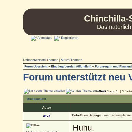
Chinchilla-
Das natürlich
Anmelden
Registrieren
Unbeantwortete Themen
|
Aktive Themen
Foren-Übersicht
»
Einstiegsbereich (öffentlich)
»
Forenregeln und Pinwand
Forum unterstützt neu 
Seite
1
von
1
[ 3 Beitr
Druckansicht
Autor
Betreff des Beitrags:
Forum unterstützt ne
davX
Huhu,