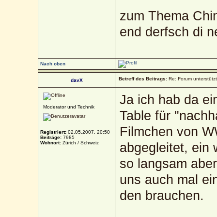
zum Thema Chin
end derfsch di 
Nach oben
Betreff des Beitrags:
Re: Forum unterstütz
davX
Ja ich hab da e
Moderator und Technik
Table für "nachh
Filmchen von W
Registriert:
02.05.2007, 20:50
Beiträge:
7985
Wohnort:
Zürich / Schweiz
abgegleitet, ein
so langsam aber
uns auch mal ei
den brauchen.