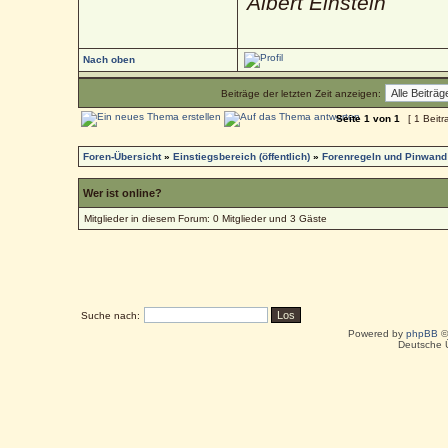
Albert Einstein
Nach oben
Beiträge der letzten Zeit anzeigen:
Seite
1
von
1
[ 1 Beitr
Foren-Übersicht
»
Einstiegsbereich (öffentlich)
»
Forenregeln und Pinwand
Wer ist online?
Mitglieder in diesem Forum: 0 Mitglieder und 3 Gäste
Suche nach:
Powered by
phpBB
©
Deutsche 