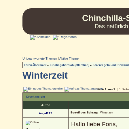
Chinchilla-
Das natürlich
Anmelden
Registrieren
Unbeantwortete Themen
|
Aktive Themen
Foren-Übersicht
»
Einstiegsbereich (öffentlich)
»
Forenregeln und Pinwand
Winterzeit
Seite
1
von
1
[ 1 Beitr
Druckansicht
Autor
Betreff des Beitrags:
Winterzeit
Angel272
Hallo liebe Foris,