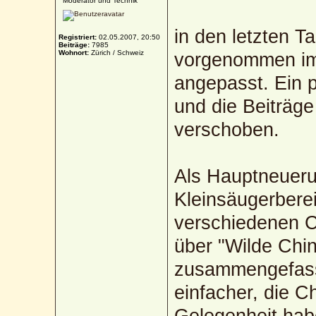
Moderator und Technik
in den letzten 
Registriert:
02.05.2007, 20:50
Beiträge:
7985
Wohnort:
Zürich / Schweiz
vorgenommen im
angepasst. Ein 
und die Beiträg
verschoben.
Als Hauptneueru
Kleinsäugerberei
verschiedenen 
über "Wilde Chin
zusammengefasst
einfacher, die C
Gelegenheit hab