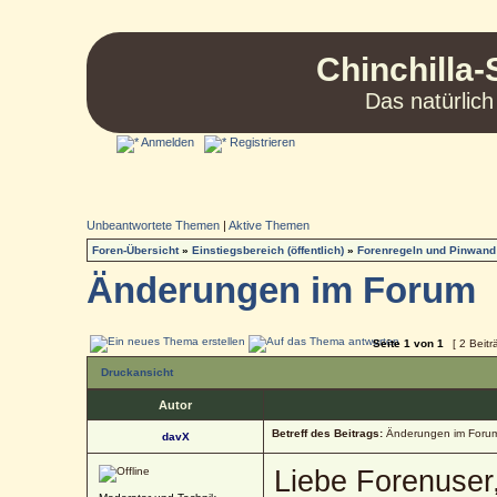
Chinchilla-
Das natürlich
Anmelden
Registrieren
Unbeantwortete Themen
|
Aktive Themen
Foren-Übersicht
»
Einstiegsbereich (öffentlich)
»
Forenregeln und Pinwand
Änderungen im Forum
Seite
1
von
1
[ 2 Beitr
Druckansicht
Autor
Betreff des Beitrags:
Änderungen im Foru
davX
Liebe Forenuser