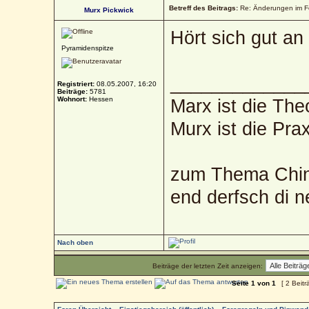
Betreff des Beitrags:
Re: Änderungen im 
Murx Pickwick
Hört sich gut an 
Pyramidenspitze
_____________
Registriert:
08.05.2007, 16:20
Beiträge:
5781
Wohnort:
Hessen
Marx ist die The
Murx ist die Prax
zum Thema Chin
end derfsch di 
Nach oben
Beiträge der letzten Zeit anzeigen:
Seite
1
von
1
[ 2 Beitr