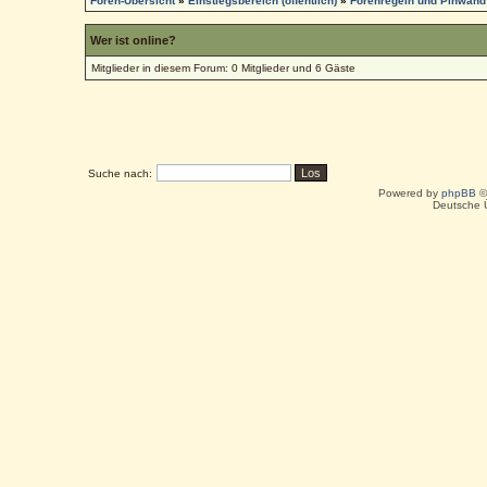
Foren-Übersicht
»
Einstiegsbereich (öffentlich)
»
Forenregeln und Pinwand
Wer ist online?
Mitglieder in diesem Forum: 0 Mitglieder und 6 Gäste
Suche nach:
Powered by
phpBB
©
Deutsche 