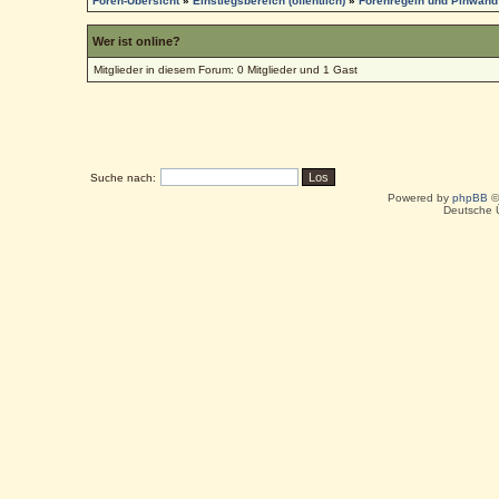
Foren-Übersicht
»
Einstiegsbereich (öffentlich)
»
Forenregeln und Pinwand
Wer ist online?
Mitglieder in diesem Forum: 0 Mitglieder und 1 Gast
Suche nach:
Powered by
phpBB
©
Deutsche 