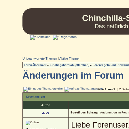
Chinchilla-
Das natürlich
Anmelden
Registrieren
Unbeantwortete Themen
|
Aktive Themen
Foren-Übersicht
»
Einstiegsbereich (öffentlich)
»
Forenregeln und Pinwand
Änderungen im Forum
Seite
1
von
1
[ 2 Beitr
Druckansicht
Autor
Betreff des Beitrags:
Änderungen im Foru
davX
Liebe Forenuser