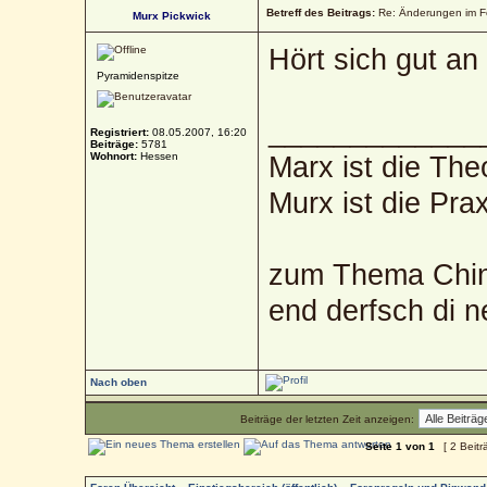
Betreff des Beitrags:
Re: Änderungen im 
Murx Pickwick
Hört sich gut an 
Pyramidenspitze
_____________
Registriert:
08.05.2007, 16:20
Beiträge:
5781
Wohnort:
Hessen
Marx ist die The
Murx ist die Prax
zum Thema Chin
end derfsch di 
Nach oben
Beiträge der letzten Zeit anzeigen:
Seite
1
von
1
[ 2 Beitr