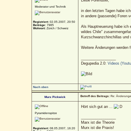
Liebe Forenuser,
Moderator und Technik
in den letzten Tagen habe ic
in andere (passende) Foren 
Registriert:
02.05.2007, 20:50
Beiträge:
7985
Als Hauptneuerung habe ich e
Wohnort:
Zürich / Schweiz
wildes Chile" zusammengefass
Kurzschwanzchinchillas und 
Weitere Änderungen werden fo
_________________
Degupedia 2.0:
Videos (Youtu
Nach oben
Betreff des Beitrags:
Re: Änderunge
Murx Pickwick
Hört sich gut an ...
Pyramidenspitze
_________________
Marx ist die Theorie
Murx ist die Praxis!
Registriert:
08.05.2007, 16:20