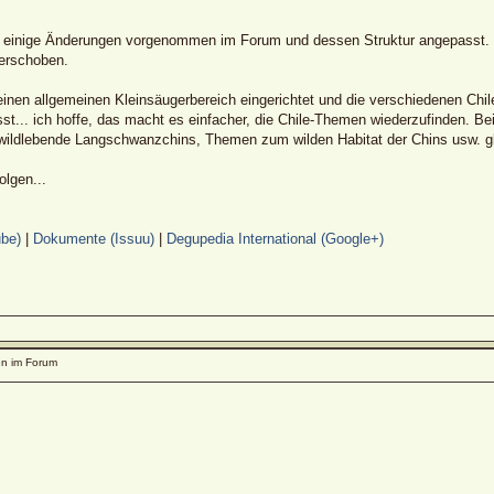
h einige Änderungen vorgenommen im Forum und dessen Struktur angepasst. E
verschoben.
inen allgemeinen Kleinsäugerbereich eingerichtet und die verschiedenen Chi
t... ich hoffe, das macht es einfacher, die Chile-Themen wiederzufinden. Be
wildlebende Langschwanzchins, Themen zum wilden Habitat der Chins usw. g
lgen...
be)
|
Dokumente (Issuu)
|
Degupedia International (Google+)
n im Forum