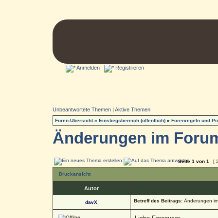
Anmelden
Registrieren
Unbeantwortete Themen
|
Aktive Themen
Foren-Übersicht
»
Einstiegsbereich (öffentlich)
»
Forenregeln und P
Änderungen im Foru
Seite
1
von
1
[ 
Druckansicht
Autor
Betreff des Beitrags:
Änderungen im
davX