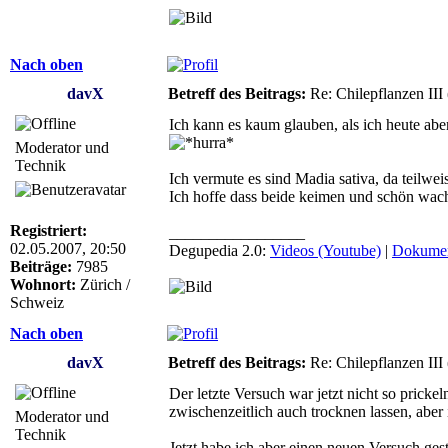
Nach oben
davX
Betreff des Beitrags:
Re: Chilepflanzen III
Ich kann es kaum glauben, als ich heute a
Moderator und
Technik
Ich vermute es sind Madia sativa, da teilwe
Ich hoffe dass beide keimen und schön wac
Registriert:
_________________
02.05.2007, 20:50
Degupedia 2.0:
Videos (Youtube)
|
Dokumen
Beiträge:
7985
Wohnort:
Zürich /
Schweiz
Nach oben
davX
Betreff des Beitrags:
Re: Chilepflanzen III
Der letzte Versuch war jetzt nicht so prick
zwischenzeitlich auch trocknen lassen, aber 
Moderator und
Technik
Jetzt habe ich aber einen neuen Versuch ges