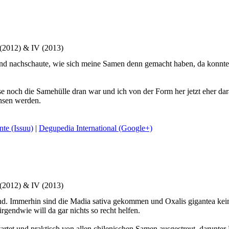
 (2012) & IV (2013)
bend nachschaute, wie sich meine Samen denn gemacht haben, da konnte
ise noch die Samehülle dran war und ich von der Form her jetzt eher da
hsen werden.
te (Issuu)
|
Degupedia International (Google+)
 (2012) & IV (2013)
elnd. Immerhin sind die Madia sativa gekommen und Oxalis gigantea kei
irgendwie will da gar nichts so recht helfen.
tartet und praktisch von allen chilenischen Samen ausgestreut, darunte