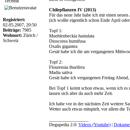
Technik
Chilepflanzen IV (2013)
Für das neue Jahr habe ich mir einen neuen 
Registriert:
(ich wollte eigentlich schon Ende April oder
02.05.2007, 20:50
Beiträge:
7985
Topf 1:
Wohnort:
Zürich /
Muehlenbeckia hastulata
Schweiz
Dioscorea humifusa
Oxalis gigantea
Gesät habe ich die am vergangenen Mittwoc
Topf 2:
Flourensia thurifera
Madia sativa
Gesät habe ich vergangenen Freitag Abend, 
Bei Topf 1 keimt schon etwas, wenn ich es r
lassen sich aber da auch mehr Zeit.
Ich habe vor in der nächsten Zeit weitere S
Wetter auch etwas mitspielt, vor allem die 
_________________
Degupedia 2.0:
Videos (Youtube)
|
Dokumen