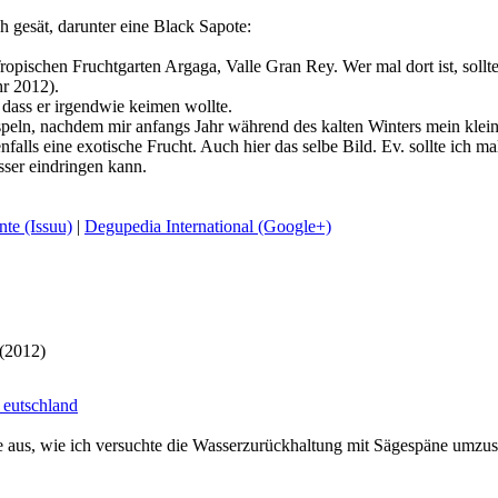
h gesät, darunter eine Black Sapote:
ischen Fruchtgarten Argaga, Valle Gran Rey. Wer mal dort ist, sollte 
hr 2012).
dass er irgendwie keimen wollte.
peln, nachdem mir anfangs Jahr während des kalten Winters mein kleine
enfalls eine exotische Frucht. Auch hier das selbe Bild. Ev. sollte ic
sser eindringen kann.
te (Issuu)
|
Degupedia International (Google+)
 (2012)
 eutschland
ee aus, wie ich versuchte die Wasserzurückhaltung mit Sägespäne umzus