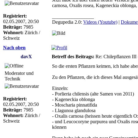
carnosa, Oxalis rosea, Kageneckia oblonga, 
Registriert:
_________________
02.05.2007, 20:50
Degupedia 2.0:
Videos (Youtube)
|
Dokumen
Beiträge:
7985
Wohnort:
Zürich /
Schweiz
Nach oben
davX
Betreff des Beitrags:
Re: Chilepflanzen III
So die ersten Pflanzen keimen, ich habe abe
Moderator und
Zu den Pflanzen, die ich dieses Mal ausgesä
Technik
Einzeln:
- Porlieria chilensis (alte Samen von 2011)
Registriert:
- Kageneckia oblonga
02.05.2007, 20:50
- Moscharia pinnatifida
Beiträge:
7985
- Llagunoa glandulosa
Wohnort:
Zürich /
- Oxalis carnosa (heissen heute eigentlich O
Schweiz
- und Leucocoryne purpurea und Oxalis rose
können