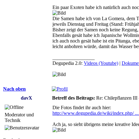
Ein paar Exoten habe ich natürlich auch noc
Die Samen habe ich von La Gomera, dem Trop
jeweils Dienstag und Freitag (Stand: Frühja
Bisher zeigt der Samen noch keine Regung, 
Ebenfalls gesät habe ich Japanische Wollmis
ich auch noch gesät habe ist ein Pitanga, eb
leicht anbohren würde, damit das Wasser be
_________________
Degupedia 2.0:
Videos (Youtube)
|
Dokumen
Nach oben
davX
Betreff des Beitrags:
Re: Chilepflanzen III
Die Fotos findet ihr auch hier:
http://www.degupedia.de/wiki/index.php/ ...
Moderator und
Technik
Ach ja, so sieht übrigens meine kreative Id