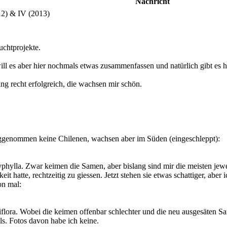
Nachricht
12) & IV (2013)
uchtprojekte.
ll es aber hier nochmals etwas zusammenfassen und natürlich gibt es h
ang recht erfolgreich, die wachsen mir schön.
enggenommen keine Chilenen, wachsen aber im Süden (eingeschleppt):
lyphylla. Zwar keimen die Samen, aber bislang sind mir die meisten jew
it hatte, rechtzeitig zu giessen. Jetzt stehen sie etwas schattiger, aber 
on mal:
ndiflora. Wobei die keimen offenbar schlechter und die neu ausgesäten
ls. Fotos davon habe ich keine.