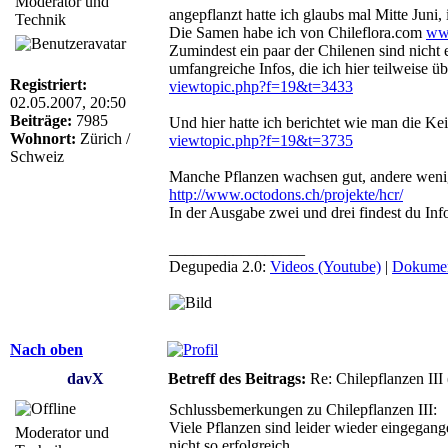
Moderator und
angepflanzt hatte ich glaubs mal Mitte Juni,
Technik
Die Samen habe ich von Chileflora.com
www
Zumindest ein paar der Chilenen sind nicht e
umfangreiche Infos, die ich hier teilweise üb
Registriert:
viewtopic.php?f=19&t=3433
02.05.2007, 20:50
Beiträge:
7985
Und hier hatte ich berichtet wie man die Ke
Wohnort:
Zürich /
viewtopic.php?f=19&t=3735
Schweiz
Manche Pflanzen wachsen gut, andere wenig
http://www.octodons.ch/projekte/hcr/
In der Ausgabe zwei und drei findest du Inf
_________________
Degupedia 2.0:
Videos (Youtube)
|
Dokumen
Nach oben
davX
Betreff des Beitrags:
Re: Chilepflanzen III
Schlussbemerkungen zu Chilepflanzen III:
Viele Pflanzen sind leider wieder eingegang
Moderator und
nicht so erfolgreich.