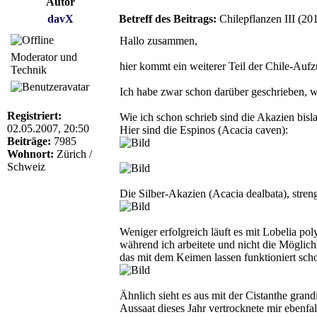
Autor
davX
Betreff des Beitrags:
Chilepflanzen III (20
Hallo zusammen,
Moderator und
hier kommt ein weiterer Teil der Chile-Aufz
Technik
Ich habe zwar schon darüber geschrieben, wi
Registriert:
Wie ich schon schrieb sind die Akazien bisl
02.05.2007, 20:50
Hier sind die Espinos (Acacia caven):
Beiträge:
7985
Wohnort:
Zürich /
Schweiz
Die Silber-Akazien (Acacia dealbata), str
Weniger erfolgreich läuft es mit Lobelia po
während ich arbeitete und nicht die Möglichke
das mit dem Keimen lassen funktioniert sch
Ähnlich sieht es aus mit der Cistanthe gra
Aussaat dieses Jahr vertrocknete mir ebenfal