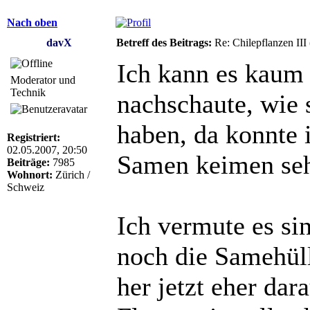
Nach oben
davX
Betreff des Beitrags:
Re: Chilepflanzen III
Ich kann es kaum 
Moderator und
Technik
nachschaute, wie
haben, da konnte 
Registriert:
02.05.2007, 20:50
Samen keimen se
Beiträge:
7985
Wohnort:
Zürich /
Schweiz
Ich vermute es sin
noch die Samehül
her jetzt eher da