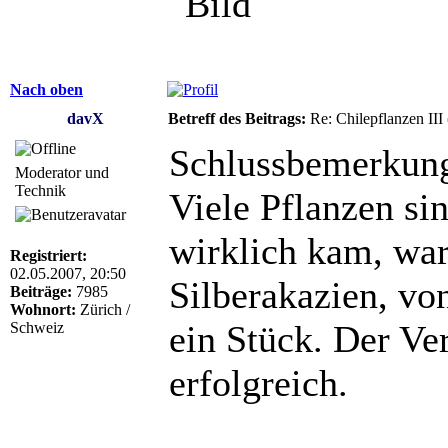
Nach oben
davX
Betreff des Beitrags:
Re: Chilepflanzen III
Schlussbemerkunge
Moderator und
Technik
Viele Pflanzen si
wirklich kam, war
Registriert:
02.05.2007, 20:50
Silberakazien, von
Beiträge:
7985
Wohnort:
Zürich /
ein Stück. Der Ver
Schweiz
erfolgreich.