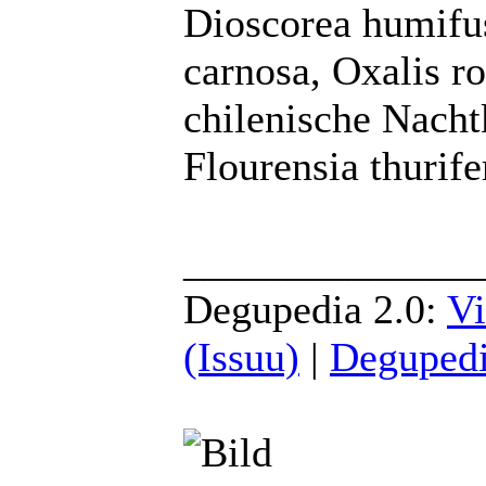
Dioscorea humifus
carnosa, Oxalis r
chilenische Nacht
Flourensia thurif
______________
Degupedia 2.0:
Vi
(Issuu)
|
Degupedi