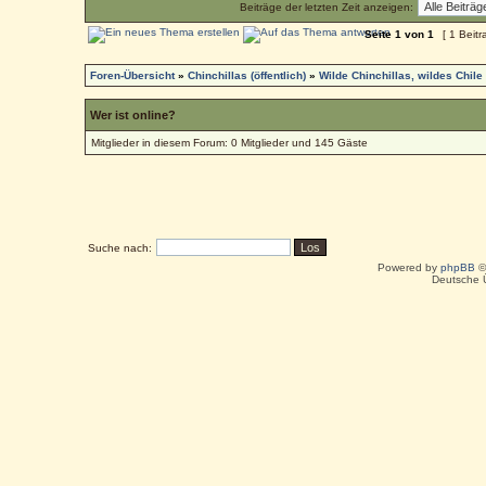
Beiträge der letzten Zeit anzeigen:
Seite
1
von
1
[ 1 Beitr
Foren-Übersicht
»
Chinchillas (öffentlich)
»
Wilde Chinchillas, wildes Chile
Wer ist online?
Mitglieder in diesem Forum: 0 Mitglieder und 145 Gäste
Suche nach:
Powered by
phpBB
©
Deutsche 