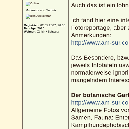
Auch das ist ein lo
Moderator und Technik
Ich fand hier eine in
Registriert:
02.05.2007, 20:50
Fotoreportage, aber a
Beiträge:
7985
Wohnort:
Zürich / Schweiz
Anmerkungen:
http://www.am-sur.co
Das Besondere, bzw. 
jeweils Infotafeln usw
normalerweise ignori
mangelndem Interesse
Der botanische Gar
http://www.am-sur.com
Allgemeine Fotos v
Samen, Fauna: Enten
Kampfhundephobisc