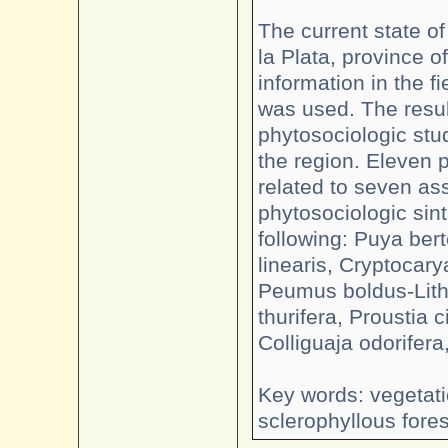
The current state o
la Plata, province o
information in the 
was used. The resul
phytosociologic stud
the region. Eleven 
related to seven ass
phytosociologic sin
following: Puya ber
linearis, Cryptocary
Peumus boldus-Lith
thurifera, Proustia c
Colliguaja odorifer
Key words: vegetati
sclerophyllous fores