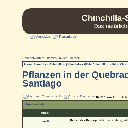
Chinchilla-
Das natürlich
Anmelden
Registrieren
Unbeantwortete Themen
|
Aktive Themen
Foren-Übersicht
»
Chinchillas (öffentlich)
»
Wilde Chinchillas, wildes Chile
Pflanzen in der Quebrad
Santiago
Seite
1
von
1
[ 1 Beitr
Druckansicht
Autor
Betreff des Beitrags:
Pflanzen in der Quebr
davX