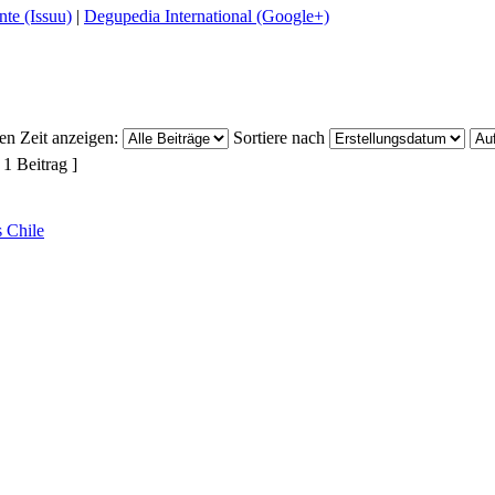
te (Issuu)
|
Degupedia International (Google+)
ten Zeit anzeigen:
Sortiere nach
 1 Beitrag ]
s Chile