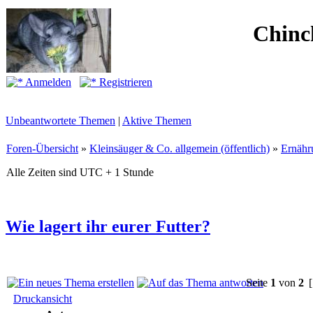
Chinc
Anmelden
Registrieren
Unbeantwortete Themen
|
Aktive Themen
Foren-Übersicht
»
Kleinsäuger & Co. allgemein (öffentlich)
»
Ernähr
Alle Zeiten sind UTC + 1 Stunde
Wie lagert ihr eurer Futter?
Seite
1
von
2
[
Druckansicht