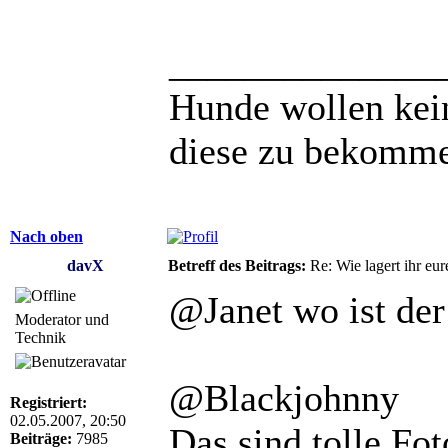
______________
Hunde wollen kein
diese zu bekomm
Nach oben
davX
Betreff des Beitrags:
Re: Wie lagert ihr eur
@Janet wo ist der
Moderator und
Technik
@Blackjohnny
Registriert:
02.05.2007, 20:50
Das sind tolle Fot
Beiträge:
7985