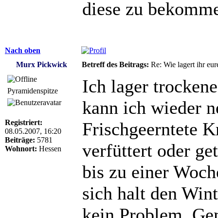
diese zu bekomm
Nach oben
Murx Pickwick
Betreff des Beitrags:
Re: Wie lagert ihr eur
Ich lager trockene
Pyramidenspitze
kann ich wieder 
Registriert:
Frischgeerntete K
08.05.2007, 16:20
Beiträge:
5781
verfüttert oder g
Wohnort:
Hessen
bis zu einer Woch
sich halt den Winte
kein Problem, Ge