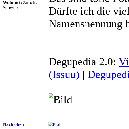
Wohnort:
Zürich /
Dürfte ich die vie
Schweiz
Namensnennung be
______________
Degupedia 2.0:
Vi
(Issuu)
|
Degupedi
Nach oben