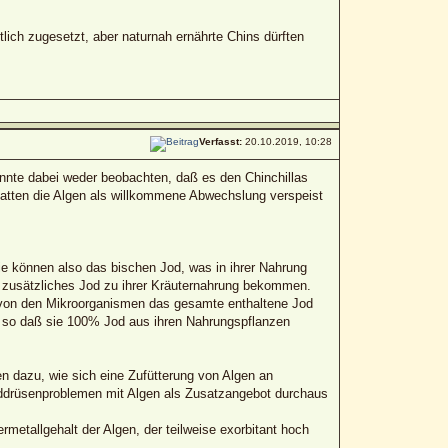
tlich zugesetzt, aber naturnah ernährte Chins dürften
Verfasst:
20.10.2019, 10:28
onnte dabei weder beobachten, daß es den Chinchillas
hatten die Algen als willkommene Abwechslung verspeist
ie können also das bischen Jod, was in ihrer Nahrung
n zusätzliches Jod zu ihrer Kräuternahrung bekommen.
h von den Mikroorganismen das gesamte enthaltene Jod
n, so daß sie 100% Jod aus ihren Nahrungspflanzen
n dazu, wie sich eine Zufütterung von Algen an
hilddrüsenproblemen mit Algen als Zusatzangebot durchaus
metallgehalt der Algen, der teilweise exorbitant hoch