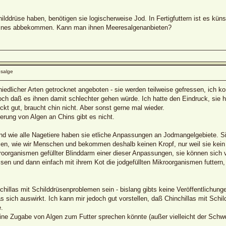
hilddrüse haben, benötigen sie logischerweise Jod. In Fertigfuttern ist es küns
eines abbekommen. Kann man ihnen Meeresalgenanbieten?
salge
iedlicher Arten getrocknet angeboten - sie werden teilweise gefressen, ich k
ch daß es ihnen damit schlechter gehen würde. Ich hatte den Eindruck, sie 
kt gut, braucht chin nicht. Aber sonst gerne mal wieder.
erung von Algen an Chins gibt es nicht.
 und wie alle Nagetiere haben sie etliche Anpassungen an Jodmangelgebiete. S
zen, wie wir Menschen und bekommen deshalb keinen Kropf, nur weil sie kei
ikroorganismen gefüllter Blinddarm einer dieser Anpassungen, sie können sic
ssen und dann einfach mit ihrem Kot die jodgefüllten Mikroorganismen futter
illas mit Schilddrüsenproblemen sein - bislang gibts keine Veröffentlichunge
as sich auswirkt. Ich kann mir jedoch gut vorstellen, daß Chinchillas mit Sc
.
ne Zugabe von Algen zum Futter sprechen könnte (außer vielleicht der Schwer