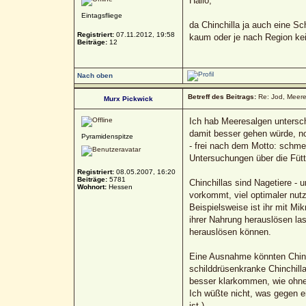
Hallo,
Eintagsfliege
da Chinchilla ja auch eine Sc
Registriert:
07.11.2012, 19:58
kaum oder je nach Region k
Beiträge:
12
Nach oben
Betreff des Beitrags:
Re: Jod, Meere
Murx Pickwick
Ich hab Meeresalgen untersch
damit besser gehen würde, no
Pyramidenspitze
- frei nach dem Motto: schmec
Untersuchungen über die Fütt
Registriert:
08.05.2007, 16:20
Beiträge:
5781
Chinchillas sind Nagetiere -
Wohnort:
Hessen
vorkommt, viel optimaler nut
Beispielsweise ist ihr mit M
ihrer Nahrung herauslösen la
herauslösen können.
Eine Ausnahme könnten Chinch
schilddrüsenkranke Chinchill
besser klarkommen, wie ohne
Ich wüßte nicht, was gegen ei
ist.)