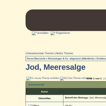
Anmelden
Registrieren
Unbeantwortete Themen
|
Aktive Themen
Foren-Übersicht
»
Kleinsäuger & Co. allgemein (öffentlich)
»
Ernähru
Jod, Meeresalge
Seite
1
von
1
[ 
Druckansicht
Autor
Betreff des Beitrags:
Jod, Meeresal
Chinchifan