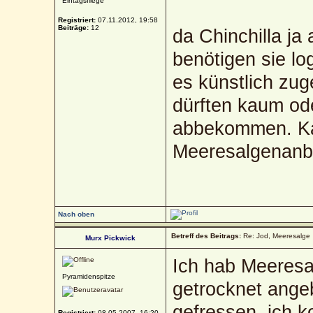
Eintagsfliege
Registriert:
07.11.2012, 19:58
Beiträge:
12
da Chinchilla ja
benötigen sie log
es künstlich zug
dürften kaum od
abbekommen. K
Meeresalgenanb
Nach oben
Betreff des Beitrags:
Re: Jod, Meeresalge
Murx Pickwick
Ich hab Meeresa
Pyramidenspitze
getrocknet angeb
gefressen, ich 
Registriert:
08.05.2007, 16:20