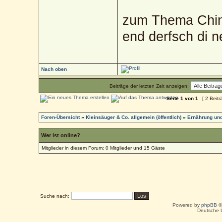
zum Thema Chin
end derfsch di 
Nach oben
Beiträge der letzten Zeit anzeigen:
Seite
1
von
1
[ 2 Beitr
Foren-Übersicht
»
Kleinsäuger & Co. allgemein (öffentlich)
»
Ernährung und
Wer ist online?
Mitglieder in diesem Forum: 0 Mitglieder und 15 Gäste
Suche nach:
Powered by
phpBB
©
Deutsche 