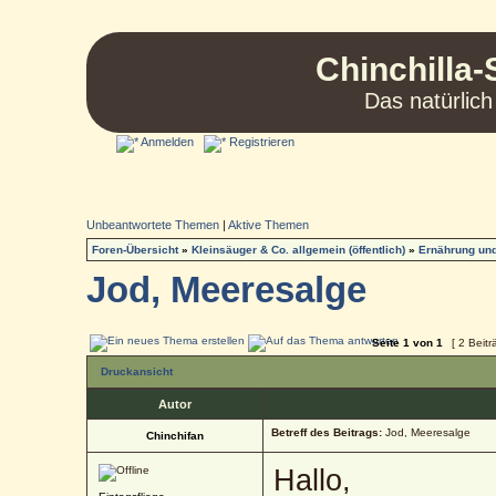
Chinchilla-
Das natürlich
Anmelden
Registrieren
Unbeantwortete Themen
|
Aktive Themen
Foren-Übersicht
»
Kleinsäuger & Co. allgemein (öffentlich)
»
Ernährung und
Jod, Meeresalge
Seite
1
von
1
[ 2 Beitr
Druckansicht
Autor
Betreff des Beitrags:
Jod, Meeresalge
Chinchifan
Hallo,