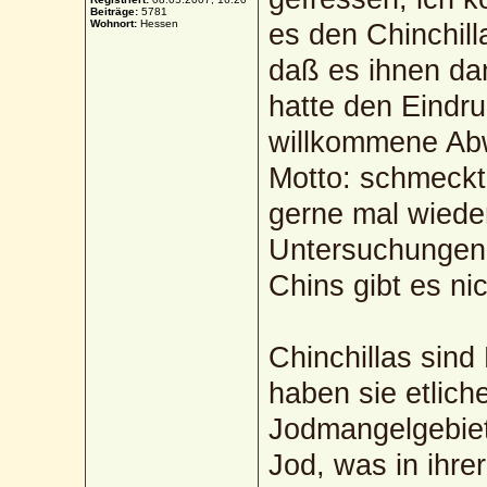
Beiträge:
5781
Wohnort:
Hessen
es den Chinchil
daß es ihnen da
hatte den Eindru
willkommene Abw
Motto: schmeckt 
gerne mal wiede
Untersuchungen 
Chins gibt es nic
Chinchillas sind
haben sie etlic
Jodmangelgebiet
Jod, was in ihre