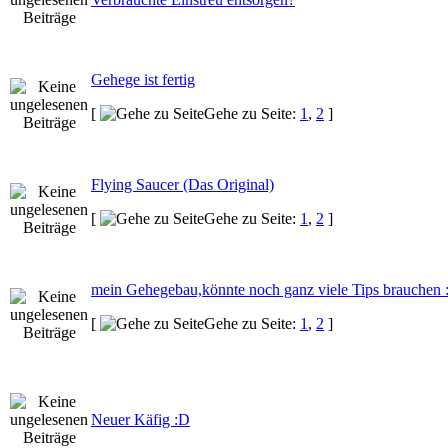
Gehege ist fertig
[
Gehe zu Seite:
1
,
2
]
Flying Saucer (Das Original)
[
Gehe zu Seite:
1
,
2
]
mein Gehegebau,könnte noch ganz viele Tips brauchen :
[
Gehe zu Seite:
1
,
2
]
Neuer Käfig :D