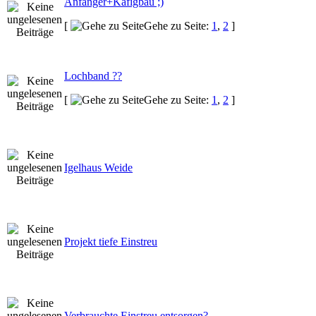
Anfänger+Käfigbau ;)
[
Gehe zu Seite:
1
,
2
]
Lochband ??
[
Gehe zu Seite:
1
,
2
]
Igelhaus Weide
Projekt tiefe Einstreu
Verbrauchte Einstreu entsorgen?