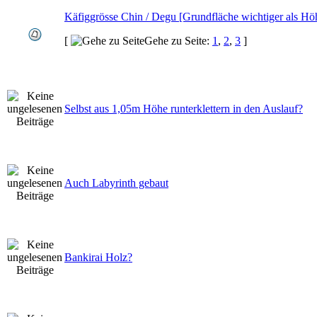
Käfiggrösse Chin / Degu [Grundfläche wichtiger als Hö
[
Gehe zu Seite:
1
,
2
,
3
]
Selbst aus 1,05m Höhe runterklettern in den Auslauf?
Auch Labyrinth gebaut
Bankirai Holz?