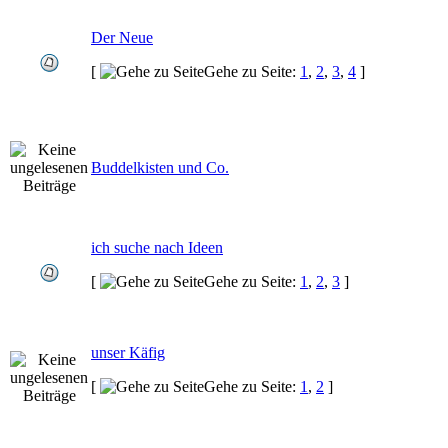
Der Neue
[
Gehe zu Seite:
1
,
2
,
3
,
4
]
Buddelkisten und Co.
ich suche nach Ideen
[
Gehe zu Seite:
1
,
2
,
3
]
unser Käfig
[
Gehe zu Seite:
1
,
2
]