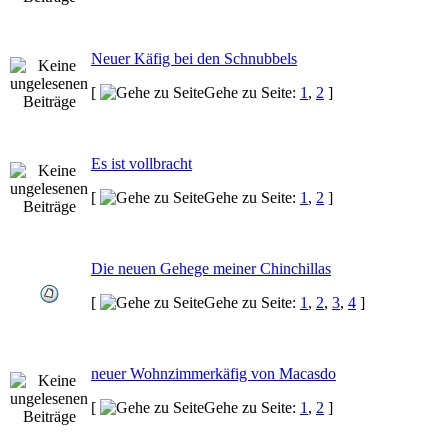
Neuer Käfig bei den Schnubbels
[
Gehe zu Seite:
1
,
2
]
Es ist vollbracht
[
Gehe zu Seite:
1
,
2
]
Die neuen Gehege meiner Chinchillas
[
Gehe zu Seite:
1
,
2
,
3
,
4
]
neuer Wohnzimmerkäfig von Macasdo
[
Gehe zu Seite:
1
,
2
]