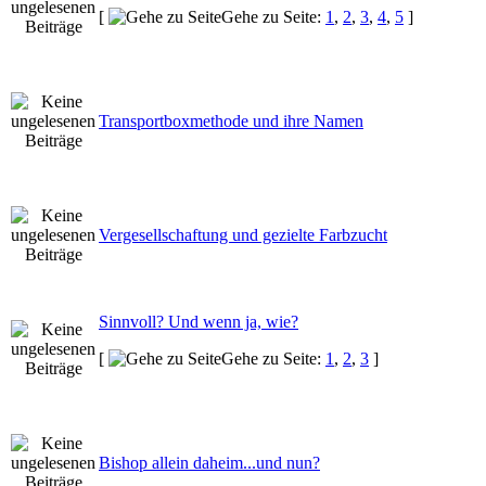
[
Gehe zu Seite:
1
,
2
,
3
,
4
,
5
]
Transportboxmethode und ihre Namen
Vergesellschaftung und gezielte Farbzucht
Sinnvoll? Und wenn ja, wie?
[
Gehe zu Seite:
1
,
2
,
3
]
Bishop allein daheim...und nun?