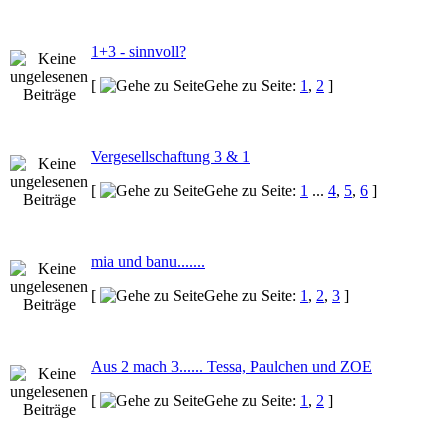
1+3 - sinnvoll?
[
Gehe zu Seite:
1
,
2
]
Vergesellschaftung 3 & 1
[
Gehe zu Seite:
1
...
4
,
5
,
6
]
mia und banu.......
[
Gehe zu Seite:
1
,
2
,
3
]
Aus 2 mach 3...... Tessa, Paulchen und ZOE
[
Gehe zu Seite:
1
,
2
]