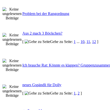
Problem bei der Rangordnung
Aus 2 mach 3 Böckchen?
[
Gehe zu Seite:
1
...
10
,
11
,
12
]
Ich brauche Rat: Könnte es klappen? Gruppenzusamme
neues Gspändli für Dolly
[
Gehe zu Seite:
1
,
2
]