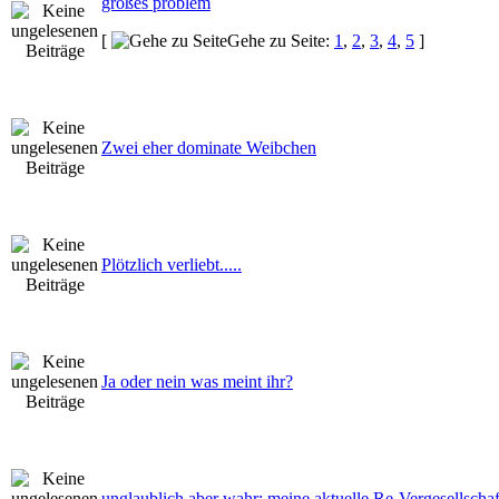
großes problem
[
Gehe zu Seite:
1
,
2
,
3
,
4
,
5
]
Zwei eher dominate Weibchen
Plötzlich verliebt.....
Ja oder nein was meint ihr?
unglaublich aber wahr: meine aktuelle Re-Vergesellscha