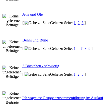
Jette und Ole
[
Gehe zu Seite:
1
,
2
,
3
]
Benni und Rune
[
Gehe zu Seite:
1
...
7
,
8
,
9
]
3 Böckchen - schwierig
[
Gehe zu Seite:
1
,
2
,
3
]
Ich wage es: Gruppenzusammenführung im Auslauf