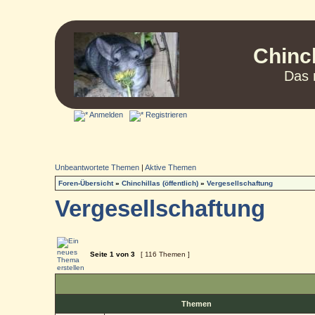
Chinc
Das 
Anmelden
Registrieren
Unbeantwortete Themen
|
Aktive Themen
Foren-Übersicht
»
Chinchillas (öffentlich)
»
Vergesellschaftung
Vergesellschaftung
Seite
1
von
3
[ 116 Themen ]
Themen