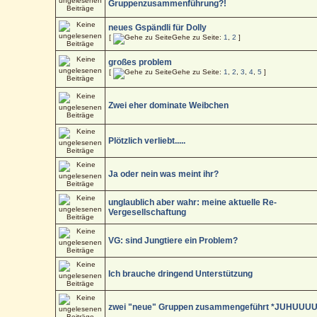
Gruppenzusammenführung?!
neues Gspändli für Dolly
[
Gehe zu Seite:
1
,
2
]
großes problem
[
Gehe zu Seite:
1
,
2
,
3
,
4
,
5
]
Zwei eher dominate Weibchen
Plötzlich verliebt.....
Ja oder nein was meint ihr?
unglaublich aber wahr: meine aktuelle Re-
Vergesellschaftung
VG: sind Jungtiere ein Problem?
Ich brauche dringend Unterstützung
zwei "neue" Gruppen zusammengeführt *JUHUUUU