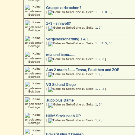
Gruppe zerbrochen?
[
Gehe zu Seite:
1
...
7
,
8
,
9
]
1+3 - sinnvoll?
[
Gehe zu Seite:
1
,
2
]
Vergesellschaftung 3 & 1
[
Gehe zu Seite:
1
...
4
,
5
,
6
]
mia und banu.......
[
Gehe zu Seite:
1
,
2
,
3
]
Aus 2 mach 3...... Tessa, Paulchen und ZOE
[
Gehe zu Seite:
1
,
2
]
VG Sid und Diego
[
Gehe zu Seite:
1
,
2
,
3
]
Jupp plus Dame
[
Gehe zu Seite:
1
,
2
]
Hilfe! Streit nach OP
[
Gehe zu Seite:
1
,
2
]
Edward plus 2 Damen