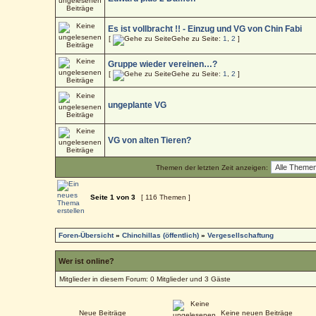
Es ist vollbracht !! - Einzug und VG von Chin Fabi
[
Gehe zu Seite:
1
,
2
]
Gruppe wieder vereinen…?
[
Gehe zu Seite:
1
,
2
]
ungeplante VG
VG von alten Tieren?
Themen der letzten Zeit anzeigen:
Seite
1
von
3
[ 116 Themen ]
Foren-Übersicht
»
Chinchillas (öffentlich)
»
Vergesellschaftung
Wer ist online?
Mitglieder in diesem Forum: 0 Mitglieder und 3 Gäste
Neue Beiträge
Keine neuen Beiträge