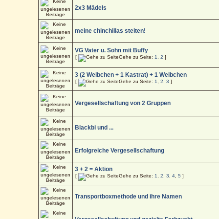
2x3 Mädels
meine chinchillas steiten!
VG Vater u. Sohn mit Buffy
[
Gehe zu Seite:
1
,
2
]
3 (2 Weibchen + 1 Kastrat) + 1 Weibchen
[
Gehe zu Seite:
1
,
2
,
3
]
Vergesellschaftung von 2 Gruppen
Blackbi und ...
Erfolgreiche Vergesellschaftung
3 + 2 = Aktion
[
Gehe zu Seite:
1
,
2
,
3
,
4
,
5
]
Transportboxmethode und ihre Namen