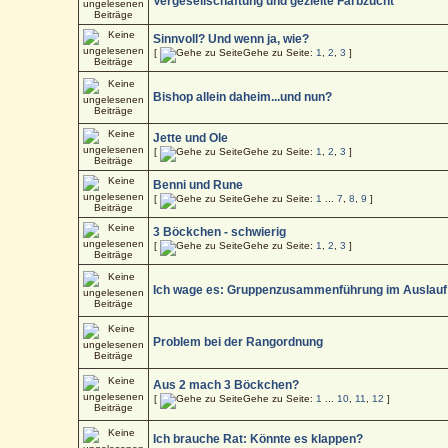
Vergesellschaftung und gezielte Farbzucht
Sinnvoll? Und wenn ja, wie?
[
Gehe zu Seite:
1
,
2
,
3
]
Bishop allein daheim...und nun?
Jette und Ole
[
Gehe zu Seite:
1
,
2
,
3
]
Benni und Rune
[
Gehe zu Seite:
1
...
7
,
8
,
9
]
3 Böckchen - schwierig
[
Gehe zu Seite:
1
,
2
,
3
]
Ich wage es: Gruppenzusammenführung im Auslauf
Problem bei der Rangordnung
Aus 2 mach 3 Böckchen?
[
Gehe zu Seite:
1
...
10
,
11
,
12
]
Ich brauche Rat: Könnte es klappen?