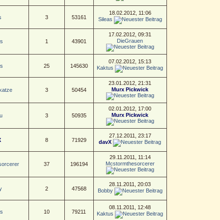
18.02.2012, 11:06
s
3
53161
Sileas
17.02.2012, 09:31
DieGrauen
s
1
43901
07.02.2012, 15:13
s
25
145630
Kaktus
23.01.2012, 21:31
Murx Pickwick
katze
3
50454
02.01.2012, 17:00
Murx Pickwick
u
3
50935
27.12.2011, 23:17
X
8
71929
davX
29.11.2011, 11:14
Mcstormthesorcerer
orcerer
37
196194
28.11.2011, 20:03
y
2
47568
Bobby
08.11.2011, 12:48
s
10
79211
Kaktus