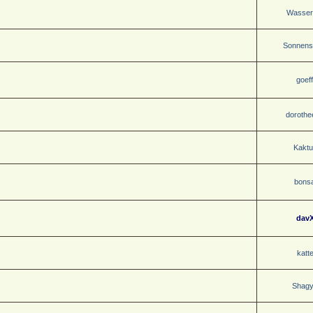
Wasser
Sonnenst
goeff
dorothe
Kaktu
bonsa
dav
katt
Shag