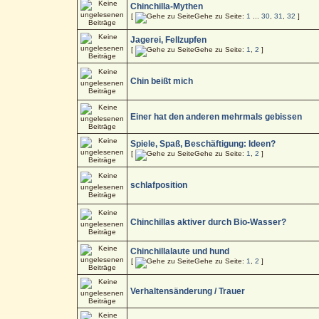
Chinchilla-Mythen
[
Gehe zu Seite:
1
...
30
,
31
,
32
]
Jagerei, Fellzupfen
[
Gehe zu Seite:
1
,
2
]
Chin beißt mich
Einer hat den anderen mehrmals gebissen
Spiele, Spaß, Beschäftigung: Ideen?
[
Gehe zu Seite:
1
,
2
]
schlafposition
Chinchillas aktiver durch Bio-Wasser?
Chinchillalaute und hund
[
Gehe zu Seite:
1
,
2
]
Verhaltensänderung / Trauer