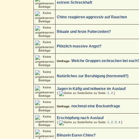
extrem Schreckhaft
Chins reagieren aggressiv auf Rauchen
Rituale und feste Futterzeiten?
Plötzlich massive Angst?
Welche Gruppen zerbrachen bei euch
Umfrage:
Natürliches zur Beruhigung (hormonell?)
Jagen in Käfig und teilweise im Auslauf
[
Gehe zu Seite:
1
,
2
]
nochmal eine Bockumfrage
Umfrage:
Erschöpfung nach Auslauf
[
Gehe zu Seite:
1
,
2
,
3
,
4
]
Blinzeln Euren Chins?