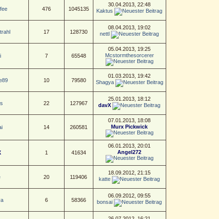
30.04.2013, 22:48
fee
476
1045135
Kaktus
08.04.2013, 19:02
rahl
17
128730
nettl
05.04.2013, 19:25
Mcstormthesorcerer
i
7
65548
01.03.2013, 19:42
e89
10
79580
Shagya
25.01.2013, 18:12
s
22
127967
davX
07.01.2013, 18:08
Murx Pickwick
i
14
260581
06.01.2013, 20:01
Angel272
X
1
41634
18.09.2012, 21:15
e
20
119406
katte
06.09.2012, 09:55
ya
6
58366
bonsai
26.07.2012, 16:21