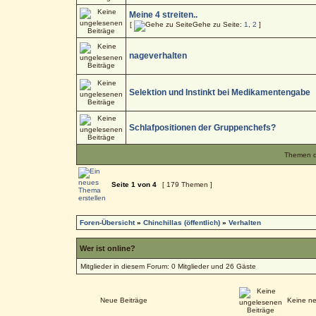
Meine 4 streiten..
[
Gehe zu Seite:
1
,
2
]
nageverhalten
Selektion und Instinkt bei Medikamentengabe
Schlafpositionen der Gruppenchefs?
Themen de
Seite
1
von
4
[ 179 Themen ]
Foren-Übersicht
»
Chinchillas (öffentlich)
»
Verhalten
Wer ist online?
Mitglieder in diesem Forum: 0 Mitglieder und 26 Gäste
Neue Beiträge
Keine ne