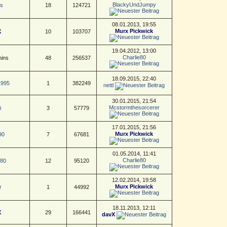
BlackyUndJumpy
s
18
124721
08.01.2013, 19:55
Murx Pickwick
X
10
103707
19.04.2012, 13:00
Charlie80
ins
48
256537
18.09.2015, 22:40
1995
1
382249
nettl
30.01.2015, 21:54
Mcstormthesorcerer
i
3
57779
17.01.2015, 21:56
Murx Pickwick
90
7
67681
01.05.2014, 11:41
Charlie80
e80
12
95120
12.02.2014, 19:58
Murx Pickwick
r
1
44992
18.11.2013, 12:11
X
29
166441
davX