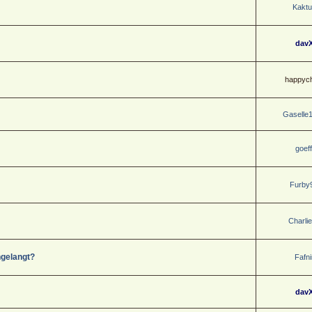
Kaktu
dav
happych
Gaselle
goeff
Furby
Charli
ngelangt?
Fafni
dav