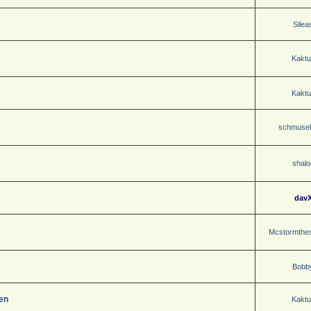
Silea
Kaktu
Kaktu
schmuse
shalo
dav
Mcstormthes
Bobb
ten
Kaktu