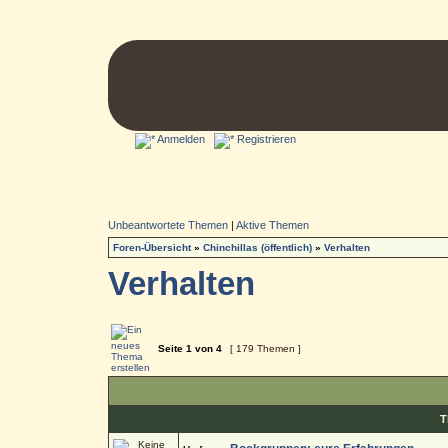
Anmelden
Registrieren
Unbeantwortete Themen
|
Aktive Themen
Foren-Übersicht
»
Chinchillas (öffentlich)
»
Verhalten
Verhalten
Seite
1
von
4
[ 179 Themen ]
T