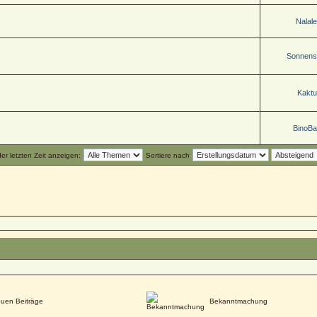
Nalale
Sonnenst
Kaktu
BinoB
r letzten Zeit anzeigen:
Sortiere nach
uen Beiträge
Bekanntmachung