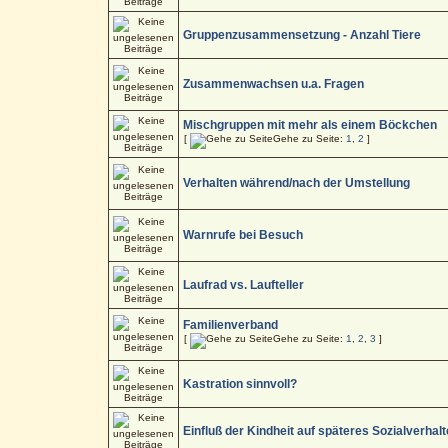
Gruppenzusammensetzung - Anzahl Tiere
Zusammenwachsen u.a. Fragen
Mischgruppen mit mehr als einem Böckchen
[
Gehe zu Seite:
1
,
2
]
Verhalten während/nach der Umstellung
Warnrufe bei Besuch
Laufrad vs. Laufteller
Familienverband
[
Gehe zu Seite:
1
,
2
,
3
]
Kastration sinnvoll?
Einfluß der Kindheit auf späteres Sozialverhal