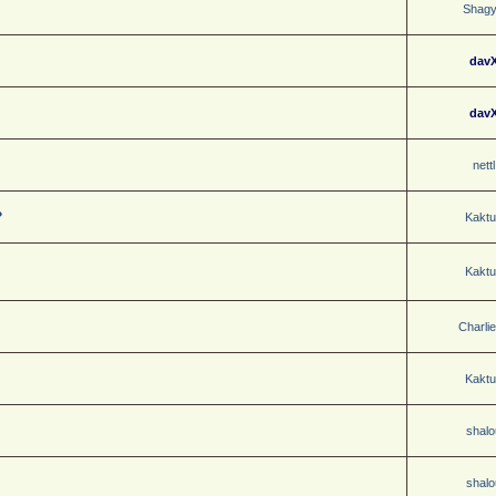
Shag
dav
dav
nettl
?
Kaktu
Kaktu
Charli
Kaktu
shalo
shalo