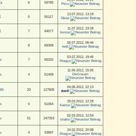
ya
6
59785
Pecu
13.07.2012, 13:19
X
5
55117
Sileas
11.07.2012, 19:28
X
7
64577
bonsai
05.07.2012, 06:44
8
69308
nettl
03.07.2012, 19:46
s
7
65202
Shagya
11.06.2012, 15:05
DieGrauen
s
4
51409
04.06.2012, 22:13
e80
20
127805
davX
29.03.2012, 12:28
s
0
51064
Kaktus
02.03.2012, 12:54
u
51
247353
shalou
24.02.2012, 20:08
u
4
53897
Shagya