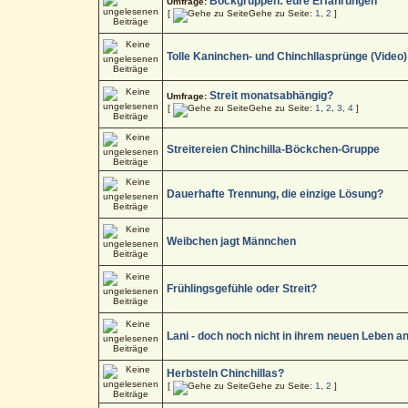
Bockgruppen: eure Erfahrungen
Umfrage:
[
Gehe zu Seite:
1
,
2
]
Tolle Kaninchen- und Chinchllasprünge (Video)
Streit monatsabhängig?
Umfrage:
[
Gehe zu Seite:
1
,
2
,
3
,
4
]
Streitereien Chinchilla-Böckchen-Gruppe
Dauerhafte Trennung, die einzige Lösung?
Weibchen jagt Männchen
Frühlingsgefühle oder Streit?
Lani - doch noch nicht in ihrem neuen Leben a
Herbsteln Chinchillas?
[
Gehe zu Seite:
1
,
2
]