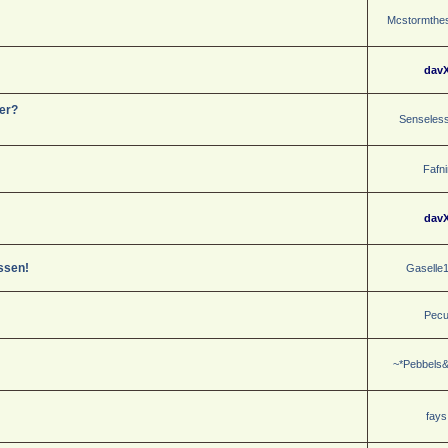
Mcstormthes
dav
er?
Senseles
Fafni
dav
ssen!
Gaselle
Pec
~*Pebbels&
fays