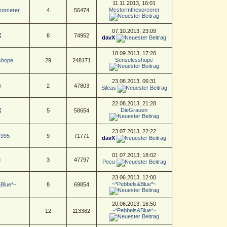
11.11.2013, 16:01
Mcstormthesorcerer
orcerer
4
56474
07.10.2013, 23:09
X
8
74952
davX
18.09.2013, 17:20
Senselesshope
shope
29
248171
23.08.2013, 06:31
r
2
47803
Sileas
22.08.2013, 21:28
DieGrauen
X
5
58654
23.07.2013, 22:22
1995
9
71771
davX
01.07.2013, 18:02
u
3
47797
Pecu
23.06.2013, 12:00
~*Pebbels&Blue*~
Blue*~
8
69854
20.06.2013, 16:50
~*Pebbels&Blue*~
12
113362