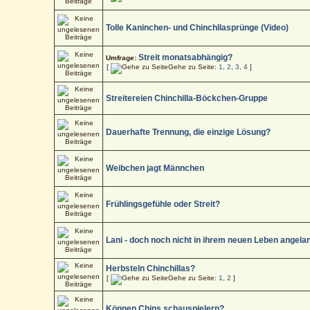
Tolle Kaninchen- und Chinchllasprünge (Video)
Streit monatsabhängig?
Umfrage:
[
Gehe zu Seite:
1
,
2
,
3
,
4
]
Streitereien Chinchilla-Böckchen-Gruppe
Dauerhafte Trennung, die einzige Lösung?
Weibchen jagt Männchen
Frühlingsgefühle oder Streit?
Lani - doch noch nicht in ihrem neuen Leben angela
Herbsteln Chinchillas?
[
Gehe zu Seite:
1
,
2
]
Können Chins schauspielern?