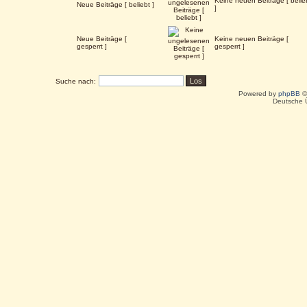
Keine neuen Beiträge [ belie
Neue Beiträge [ beliebt ]
]
Neue Beiträge [
Keine neuen Beiträge [
gesperrt ]
gesperrt ]
Suche nach:
Powered by
phpBB
©
Deutsche 