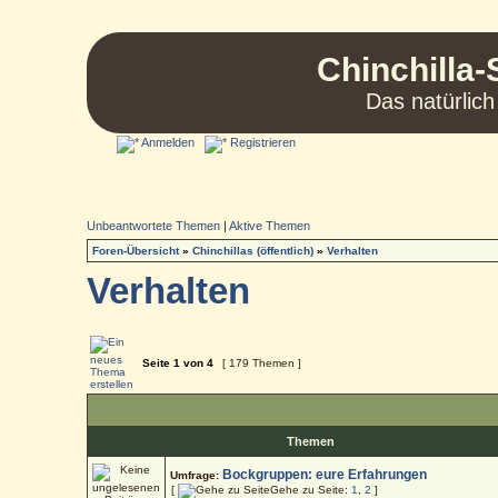
Chinchilla-
Das natürlich
Anmelden
Registrieren
Unbeantwortete Themen
|
Aktive Themen
Foren-Übersicht
»
Chinchillas (öffentlich)
»
Verhalten
Verhalten
Seite
1
von
4
[ 179 Themen ]
Themen
Bockgruppen: eure Erfahrungen
Umfrage:
[
Gehe zu Seite:
1
,
2
]