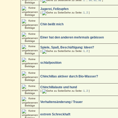
[
Gehe zu Seite:
1
...
30
,
31
,
32
]
Jagerei, Fellzupfen
[
Gehe zu Seite:
1
,
2
]
Chin beißt mich
Einer hat den anderen mehrmals gebissen
Spiele, Spaß, Beschäftigung: Ideen?
[
Gehe zu Seite:
1
,
2
]
schlafposition
Chinchillas aktiver durch Bio-Wasser?
Chinchillalaute und hund
[
Gehe zu Seite:
1
,
2
]
Verhaltensänderung / Trauer
extrem Schreckhaft