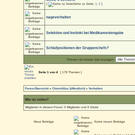
[
Gehe zu Seite:
1
,
2
]
nageverhalten
Selektion und Instinkt bei Medikamentengabe
Schlafpositionen der Gruppenchefs?
Themen der letzten Zeit anzeigen:
Seite
1
von
4
[ 179 Themen ]
Foren-Übersicht
»
Chinchillas (öffentlich)
»
Verhalten
Wer ist online?
Mitglieder in diesem Forum: 0 Mitglieder und 6 Gäste
Neue Beiträge
Keine neuen Beiträge