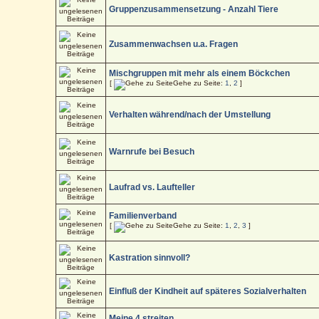
Gruppenzusammensetzung - Anzahl Tiere
Zusammenwachsen u.a. Fragen
Mischgruppen mit mehr als einem Böckchen
[
Gehe zu Seite:
1
,
2
]
Verhalten während/nach der Umstellung
Warnrufe bei Besuch
Laufrad vs. Laufteller
Familienverband
[
Gehe zu Seite:
1
,
2
,
3
]
Kastration sinnvoll?
Einfluß der Kindheit auf späteres Sozialverhalten
Meine 4 streiten..