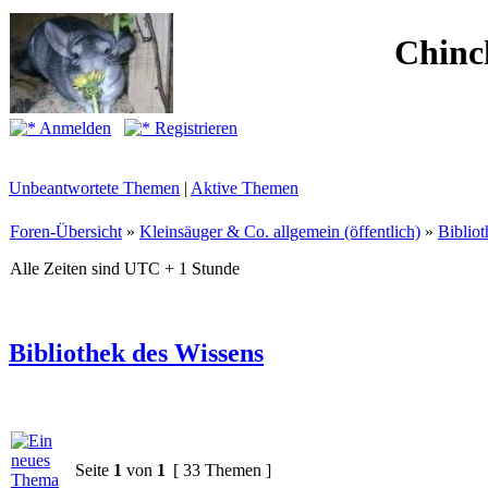
Chinc
Anmelden
Registrieren
Unbeantwortete Themen
|
Aktive Themen
Foren-Übersicht
»
Kleinsäuger & Co. allgemein (öffentlich)
»
Biblio
Alle Zeiten sind UTC + 1 Stunde
Bibliothek des Wissens
Seite
1
von
1
[ 33 Themen ]