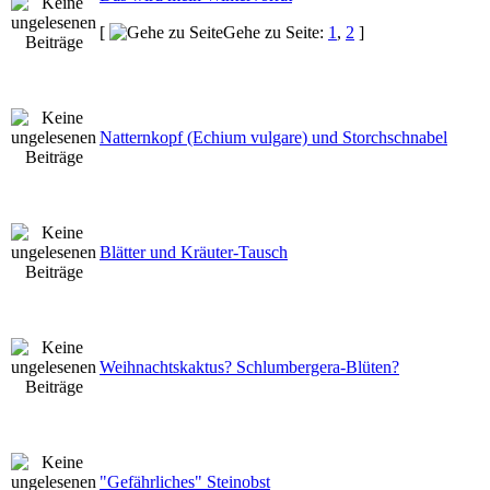
[
Gehe zu Seite:
1
,
2
]
Natternkopf (Echium vulgare) und Storchschnabel
Blätter und Kräuter-Tausch
Weihnachtskaktus? Schlumbergera-Blüten?
"Gefährliches" Steinobst