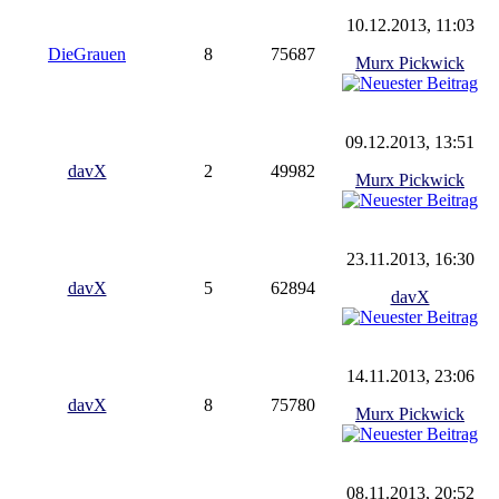
10.12.2013, 11:03
DieGrauen
8
75687
Murx Pickwick
09.12.2013, 13:51
davX
2
49982
Murx Pickwick
23.11.2013, 16:30
davX
5
62894
davX
14.11.2013, 23:06
davX
8
75780
Murx Pickwick
08.11.2013, 20:52