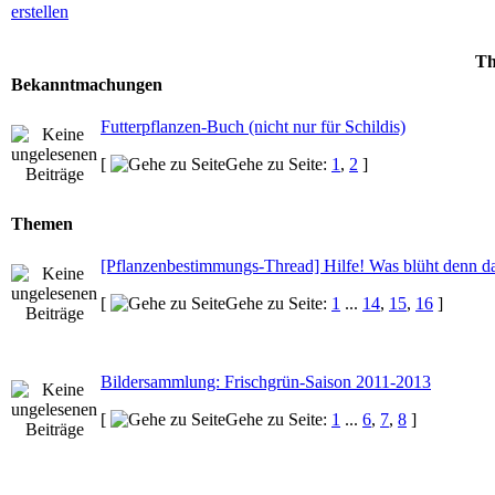
Th
Bekanntmachungen
Futterpflanzen-Buch (nicht nur für Schildis)
[
Gehe zu Seite:
1
,
2
]
Themen
[Pflanzenbestimmungs-Thread] Hilfe! Was blüht denn d
[
Gehe zu Seite:
1
...
14
,
15
,
16
]
Bildersammlung: Frischgrün-Saison 2011-2013
[
Gehe zu Seite:
1
...
6
,
7
,
8
]