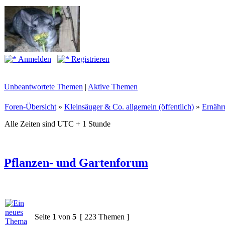
Anmelden
Registrieren
Unbeantwortete Themen
|
Aktive Themen
Foren-Übersicht
»
Kleinsäuger & Co. allgemein (öffentlich)
»
Ernähr
Alle Zeiten sind UTC + 1 Stunde
Pflanzen- und Gartenforum
Seite
1
von
5
[ 223 Themen ]