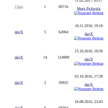
11.02.2017, 05:17
Clara
1
69716
Murx Pickwick
16.11.2016, 19:16
davX
5
62004
davX
15.10.2016, 10:56
davX
14
114909
davX
03.10.2016, 17:39
davX
2
50925
davX
16.08.2016, 23:45
davX
6
68304