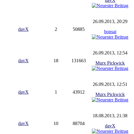
davX
26.09.2013, 20:29
davX
2
50885
bonsai
26.09.2013, 12:54
davX
18
131663
Murx Pickwick
26.09.2013, 12:51
davX
1
43912
Murx Pickwick
18.08.2013, 21:38
davX
10
88704
davX