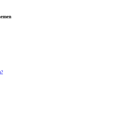
emen
a?