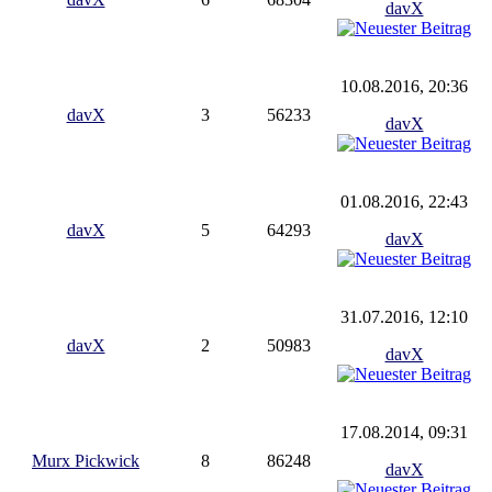
davX
10.08.2016, 20:36
davX
3
56233
davX
01.08.2016, 22:43
davX
5
64293
davX
31.07.2016, 12:10
davX
2
50983
davX
17.08.2014, 09:31
Murx Pickwick
8
86248
davX