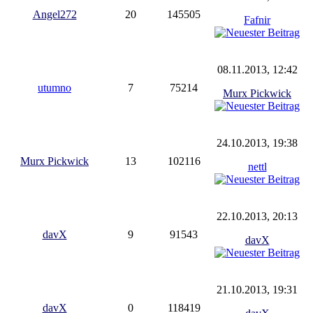
Angel272
20
145505
Fafnir
08.11.2013, 12:42
utumno
7
75214
Murx Pickwick
24.10.2013, 19:38
Murx Pickwick
13
102116
nettl
22.10.2013, 20:13
davX
9
91543
davX
21.10.2013, 19:31
davX
0
118419