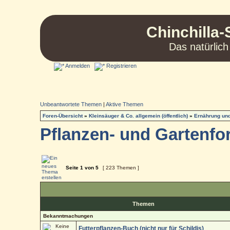
Chinchilla-
Das natürlich
Anmelden
Registrieren
Unbeantwortete Themen
|
Aktive Themen
Foren-Übersicht
»
Kleinsäuger & Co. allgemein (öffentlich)
»
Ernährung und
Pflanzen- und Gartenf
Seite
1
von
5
[ 223 Themen ]
Themen
Bekanntmachungen
Futterpflanzen-Buch (nicht nur für Schildis)