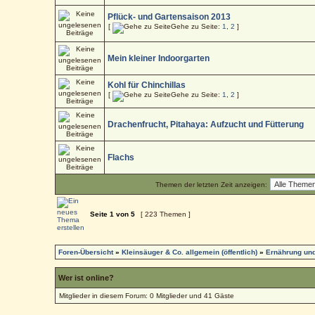
Pflück- und Gartensaison 2013
[
Gehe zu Seite:
1
,
2
]
Mein kleiner Indoorgarten
Kohl für Chinchillas
[
Gehe zu Seite:
1
,
2
]
Drachenfrucht, Pitahaya: Aufzucht und Fütterung
Flachs
Themen der letzten Zeit anzeigen:
Seite
1
von
5
[ 223 Themen ]
Foren-Übersicht
»
Kleinsäuger & Co. allgemein (öffentlich)
»
Ernährung und
Wer ist online?
Mitglieder in diesem Forum: 0 Mitglieder und 41 Gäste