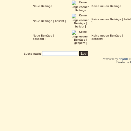
Neue Beiträge
Keine neuen Beiträge
Keine neuen Beiträge [ belie
Neue Beiträge [ beliebt ]
]
Neue Beiträge [
Keine neuen Beiträge [
gesperrt ]
gesperrt ]
Suche nach:
Powered by
phpBB
©
Deutsche 