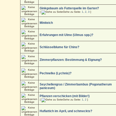
Ginkgobaum als Futterquelle im Garten?
[
Gehe zu Seite:
1
,
2
,
3
]
Miniteich
Erfahrungen mit Ulme (Ulmus spp.)?
Schlüsselblume für Chins?
Zimmerpflanzen: Bestimmung & Eignung?
Pechnelke (Lychnis)?
Seychellengras / Zimmerbambus (Pogonatherum
paniceum)
Pflanzen verschicken (mit Bilder!)
[
Gehe zu Seite:
1
,
2
]
Huflattich im April, und schmeckts?