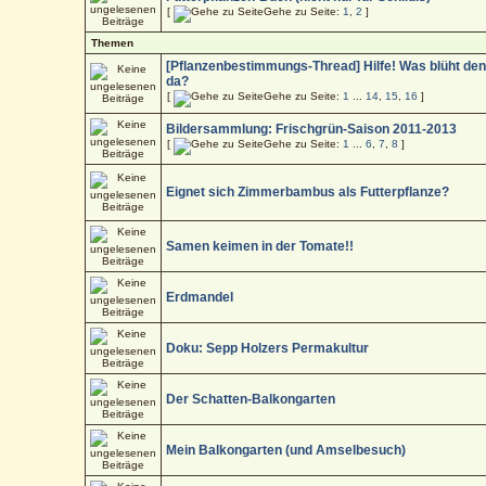
[
Gehe zu Seite:
1
,
2
]
Themen
[Pflanzenbestimmungs-Thread] Hilfe! Was blüht de
da?
[
Gehe zu Seite:
1
...
14
,
15
,
16
]
Bildersammlung: Frischgrün-Saison 2011-2013
[
Gehe zu Seite:
1
...
6
,
7
,
8
]
Eignet sich Zimmerbambus als Futterpflanze?
Samen keimen in der Tomate!!
Erdmandel
Doku: Sepp Holzers Permakultur
Der Schatten-Balkongarten
Mein Balkongarten (und Amselbesuch)