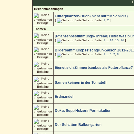
T
Bekanntmachungen
Futterpflanzen-Buch (nicht nur für Schildis)
[
Gehe zu Seite:
1
,
2
]
Themen
[Pflanzenbestimmungs-Thread] Hilfe! Was blü
[
Gehe zu Seite:
1
...
14
,
15
,
16
]
Bildersammlung: Frischgrün-Saison 2011-201
[
Gehe zu Seite:
1
...
6
,
7
,
8
]
Eignet sich Zimmerbambus als Futterpflanze?
Samen keimen in der Tomate!!
Erdmandel
Doku: Sepp Holzers Permakultur
Der Schatten-Balkongarten