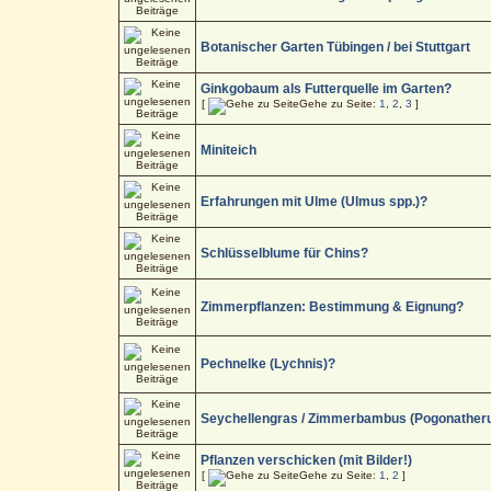
Botanischer Garten Tübingen / bei Stuttgart
Ginkgobaum als Futterquelle im Garten?
[
Gehe zu Seite:
1
,
2
,
3
]
Miniteich
Erfahrungen mit Ulme (Ulmus spp.)?
Schlüsselblume für Chins?
Zimmerpflanzen: Bestimmung & Eignung?
Pechnelke (Lychnis)?
Seychellengras / Zimmerbambus (Pogonather
Pflanzen verschicken (mit Bilder!)
[
Gehe zu Seite:
1
,
2
]