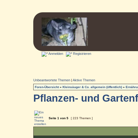
Anmelden
Registrieren
Unbeantwortete Themen
|
Aktive Themen
Foren-Übersicht
»
Kleinsäuger & Co. allgemein (öffentlich)
»
Ernähru
Pflanzen- und Garten
Seite
1
von
5
[ 223 Themen ]