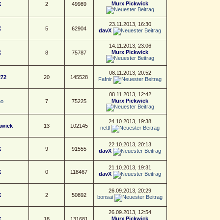
Murx Pickwick
X
2
49989
23.11.2013, 16:30
X
5
62904
davX
14.11.2013, 23:06
Murx Pickwick
X
8
75787
08.11.2013, 20:52
272
20
145528
Fafnir
08.11.2013, 12:42
Murx Pickwick
no
7
75225
24.10.2013, 19:38
kwick
13
102145
nettl
22.10.2013, 20:13
X
9
91555
davX
21.10.2013, 19:31
X
0
118467
davX
26.09.2013, 20:29
X
2
50892
bonsai
26.09.2013, 12:54
Murx Pickwick
X
18
131681