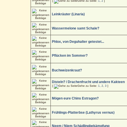
[
Gehe zu Seite:
1
,
2
]
Leinkräuter (Linaria)
Wassermelone samt Schale?
Phlox, von Deguhalter getestet...
Pflücken im Sommer?
Buchweizenkraut?
Disteln? / Drachenfrucht und andere Kakteen
[
Gehe zu Seite:
1
,
2
,
3
]
Mögen eure Chins Estragon?
Frühlings-Platterbse (Lathyrus vernus)
Neem / Niem Schädlingbekämpfung