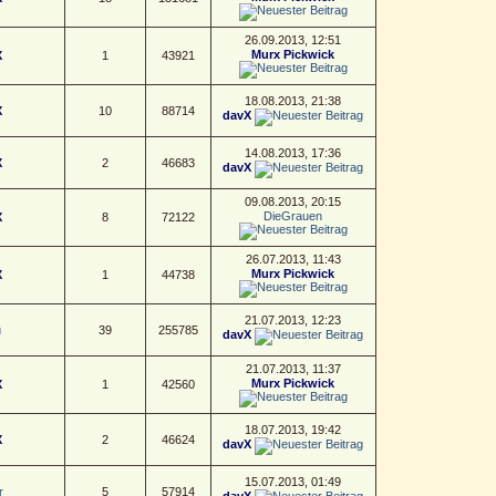
26.09.2013, 12:51
Murx Pickwick
X
1
43921
18.08.2013, 21:38
X
10
88714
davX
14.08.2013, 17:36
X
2
46683
davX
09.08.2013, 20:15
DieGrauen
X
8
72122
26.07.2013, 11:43
Murx Pickwick
X
1
44738
21.07.2013, 12:23
u
39
255785
davX
21.07.2013, 11:37
Murx Pickwick
X
1
42560
18.07.2013, 19:42
X
2
46624
davX
15.07.2013, 01:49
r
5
57914
davX