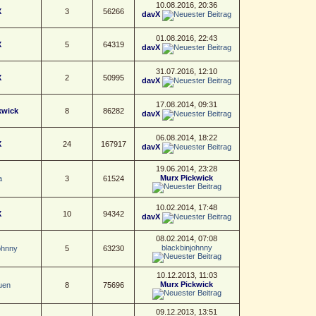
10.08.2016, 20:36
X
3
56266
davX
01.08.2016, 22:43
X
5
64319
davX
31.07.2016, 12:10
X
2
50995
davX
17.08.2014, 09:31
kwick
8
86282
davX
06.08.2014, 18:22
X
24
167917
davX
19.06.2014, 23:28
Murx Pickwick
a
3
61524
10.02.2014, 17:48
X
10
94342
davX
08.02.2014, 07:08
blackbinjohnny
ohnny
5
63230
10.12.2013, 11:03
Murx Pickwick
uen
8
75696
09.12.2013, 13:51