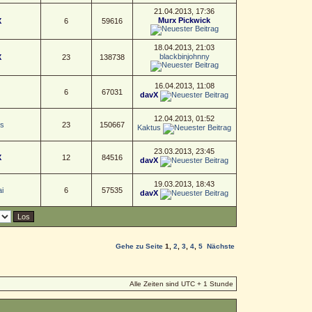
21.04.2013, 17:36
Murx Pickwick
X
6
59616
18.04.2013, 21:03
blackbinjohnny
X
23
138738
16.04.2013, 11:08
6
67031
davX
12.04.2013, 01:52
s
23
150667
Kaktus
23.03.2013, 23:45
X
12
84516
davX
19.03.2013, 18:43
i
6
57535
davX
Gehe zu Seite
1
,
2
,
3
,
4
,
5
Nächste
Alle Zeiten sind UTC + 1 Stunde