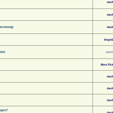
dav
dav
ereitung)
dav
Angel
abel
utum
Murx Pic
dav
dav
dav
ungen?
dav