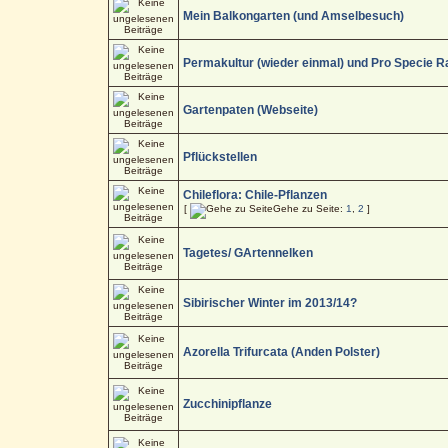
Mein Balkongarten (und Amselbesuch)
Permakultur (wieder einmal) und Pro Specie R
Gartenpaten (Webseite)
Pflückstellen
Chileflora: Chile-Pflanzen
[
Gehe zu Seite:
1
,
2
]
Tagetes/ GArtennelken
Sibirischer Winter im 2013/14?
Azorella Trifurcata (Anden Polster)
Zucchinipflanze