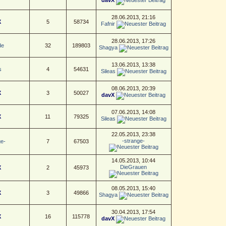
28.06.2013, 21:16
X
5
58734
Fafnir
28.06.2013, 17:26
de
32
189803
Shagya
13.06.2013, 13:38
s
4
54631
Sileas
08.06.2013, 20:39
X
3
50027
davX
07.06.2013, 14:08
X
11
79325
Sileas
22.05.2013, 23:38
-strange-
ge-
7
67503
14.05.2013, 10:44
DieGrauen
X
2
45973
08.05.2013, 15:40
X
3
49866
Shagya
30.04.2013, 17:54
X
16
115778
davX