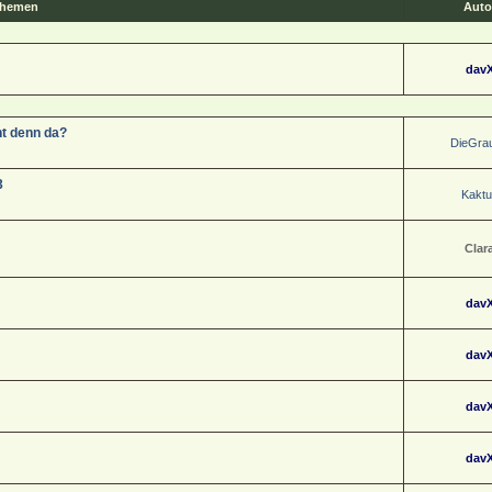
hemen
Auto
dav
ht denn da?
DieGra
3
Kaktu
Clar
dav
dav
dav
dav