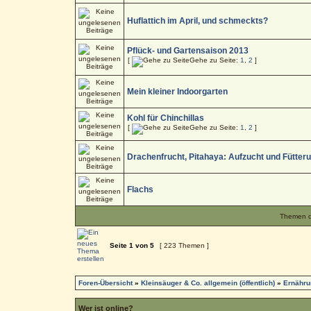
Huflattich im April, und schmeckts?
Pflück- und Gartensaison 2013
[
Gehe zu Seite:
1
,
2
]
Mein kleiner Indoorgarten
Kohl für Chinchillas
[
Gehe zu Seite:
1
,
2
]
Drachenfrucht, Pitahaya: Aufzucht und Fütter
Flachs
Themen de
Seite
1
von
5
[ 223 Themen ]
Foren-Übersicht
»
Kleinsäuger & Co. allgemein (öffentlich)
»
Ernähru
Wer ist online?