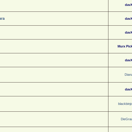
dav
ara
dav
dav
Murx Pic
dav
Dian
dav
blackbinj
DieGra