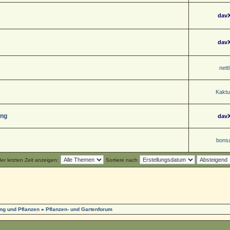
dav
dav
nettl
Kaktu
ung
dav
bonsa
r letzten Zeit anzeigen:
Sortiere nach
ng und Pflanzen
»
Pflanzen- und Gartenforum