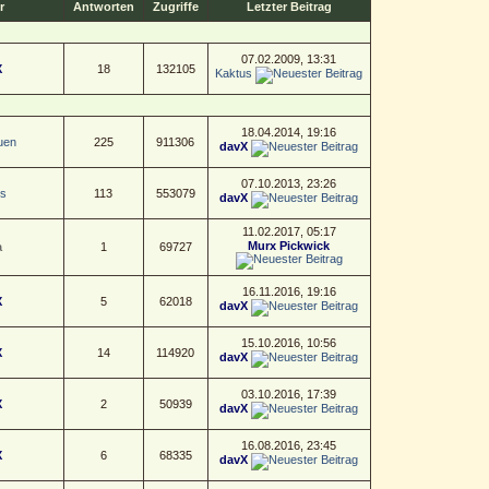
r
Antworten
Zugriffe
Letzter Beitrag
07.02.2009, 13:31
X
18
132105
Kaktus
18.04.2014, 19:16
uen
225
911306
davX
07.10.2013, 23:26
s
113
553079
davX
11.02.2017, 05:17
Murx Pickwick
a
1
69727
16.11.2016, 19:16
X
5
62018
davX
15.10.2016, 10:56
X
14
114920
davX
03.10.2016, 17:39
X
2
50939
davX
16.08.2016, 23:45
X
6
68335
davX