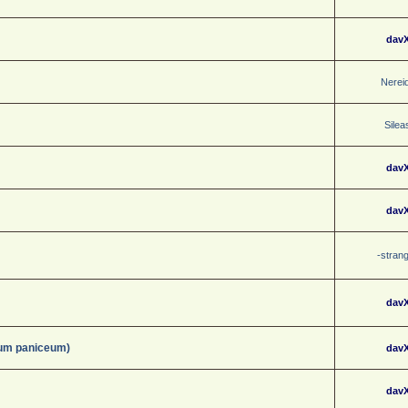
dav
Nerei
Silea
dav
dav
-stran
dav
um paniceum)
dav
dav