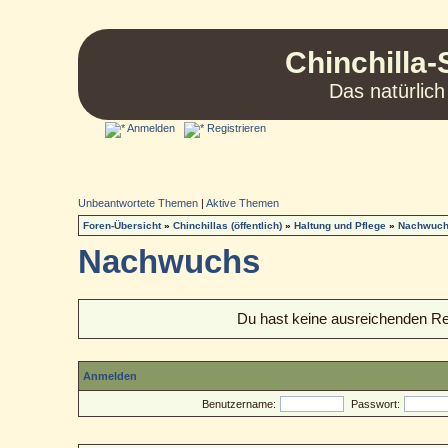
Chinchilla-
Das natürlich
Anmelden
Registrieren
Unbeantwortete Themen
|
Aktive Themen
Foren-Übersicht
»
Chinchillas (öffentlich)
»
Haltung und Pflege
»
Nachwuc
Nachwuchs
Du hast keine ausreichenden R
Anmelden
Benutzername:
Passwort: