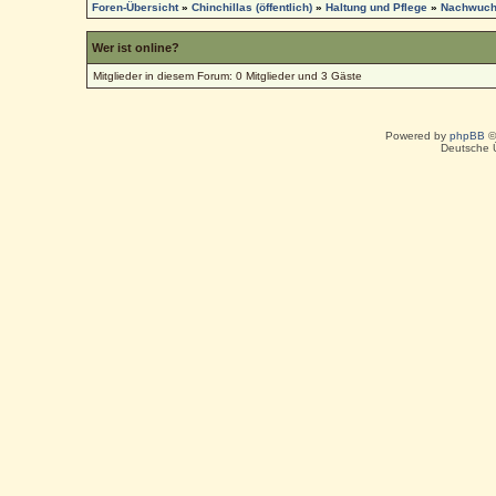
Foren-Übersicht
»
Chinchillas (öffentlich)
»
Haltung und Pflege
»
Nachwuc
Wer ist online?
Mitglieder in diesem Forum: 0 Mitglieder und 3 Gäste
Powered by
phpBB
©
Deutsche 