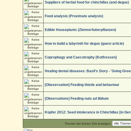
Suppliers of herbal food for chinchillas (and degus)
Food analysis (Proximate analysis)
Edible Houseplants (Zimmerfutterpflanzen)
How to build a labyrinth for degus (guest article)
Coprophagy and Caecotrophy [Kotfressen]
Healing dental diseases: Basil's Story - 'Going Gree
[Obeservation] Feeding thistle and behaviour
[Observations] Feeding nuts ad libitum
Küpfer 2012: Seed intolerance in Chinchillas [in Ge
Themen der letzten Zeit anzeigen: