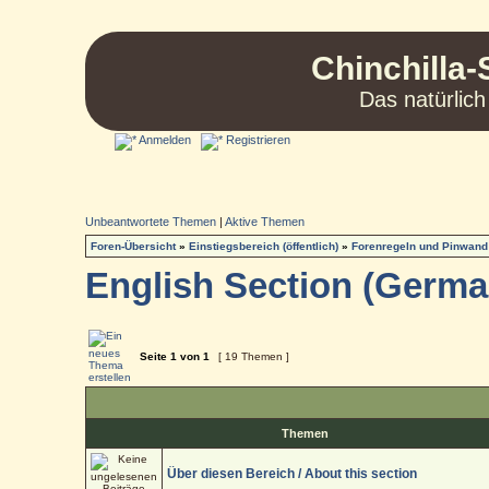
Chinchilla-
Das natürlich
Anmelden
Registrieren
Unbeantwortete Themen
|
Aktive Themen
Foren-Übersicht
»
Einstiegsbereich (öffentlich)
»
Forenregeln und Pinwand
English Section (German
Seite
1
von
1
[ 19 Themen ]
Themen
Über diesen Bereich / About this section