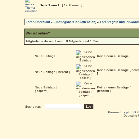
Seite
1
von
1
[ 19 Themen ]
Foren-Übersicht
»
Einstiegsbereich (öffentlich)
»
Forenregeln und Pinwand
Wer ist online?
Mitglieder in diesem Forum: 0 Mitglieder und 1 Gast
Neue Beiträge
Keine neuen Beiträge
Keine neuen Beiträge [ belie
Neue Beiträge [ beliebt ]
]
Neue Beiträge [
Keine neuen Beiträge [
gesperrt ]
gesperrt ]
Suche nach:
Powered by
phpBB
©
Deutsche 