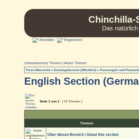
Chinchilla-
Das natürlich
Anmelden
Registrieren
Unbeantwortete Themen
|
Aktive Themen
Foren-Übersicht
»
Einstiegsbereich (öffentlich)
»
Forenregeln und Pinwand
English Section (German
Seite
1
von
1
[ 19 Themen ]
Themen
Über diesen Bereich / About this section