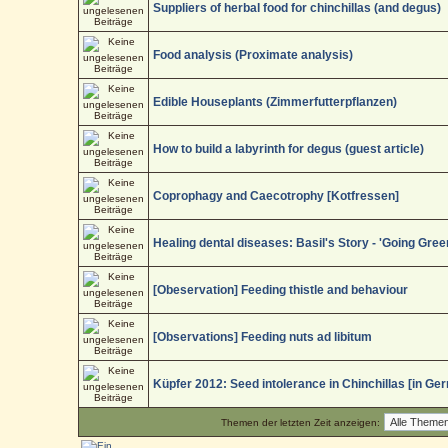
Suppliers of herbal food for chinchillas (and degus)
Food analysis (Proximate analysis)
Edible Houseplants (Zimmerfutterpflanzen)
How to build a labyrinth for degus (guest article)
Coprophagy and Caecotrophy [Kotfressen]
Healing dental diseases: Basil's Story - 'Going Gree
[Obeservation] Feeding thistle and behaviour
[Observations] Feeding nuts ad libitum
Küpfer 2012: Seed intolerance in Chinchillas [in Ge
Themen der letzten Zeit anzeigen: