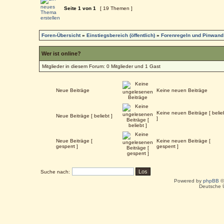
Seite
1
von
1
[ 19 Themen ]
Foren-Übersicht
»
Einstiegsbereich (öffentlich)
»
Forenregeln und Pinwand
Wer ist online?
Mitglieder in diesem Forum: 0 Mitglieder und 1 Gast
Neue Beiträge
Keine neuen Beiträge
Keine neuen Beiträge [ belie
Neue Beiträge [ beliebt ]
]
Neue Beiträge [
Keine neuen Beiträge [
gesperrt ]
gesperrt ]
Suche nach:
Powered by
phpBB
©
Deutsche 