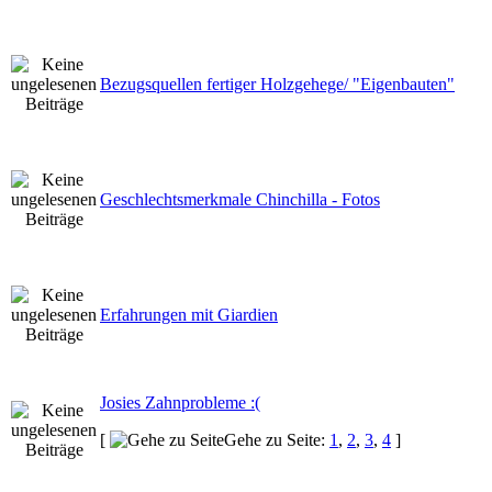
Bezugsquellen fertiger Holzgehege/ "Eigenbauten"
Geschlechtsmerkmale Chinchilla - Fotos
Erfahrungen mit Giardien
Josies Zahnprobleme :(
[
Gehe zu Seite:
1
,
2
,
3
,
4
]