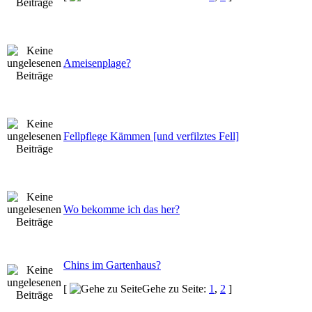
Ameisenplage?
Fellpflege Kämmen [und verfilztes Fell]
Wo bekomme ich das her?
Chins im Gartenhaus?
[
Gehe zu Seite:
1
,
2
]