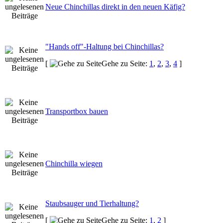
Neue Chinchillas direkt in den neuen Käfig?
"Hands off"-Haltung bei Chinchillas?
[
Gehe zu Seite:
1
,
2
,
3
,
4
]
Transportbox bauen
Chinchilla wiegen
Staubsauger und Tierhaltung?
[
Gehe zu Seite:
1
,
2
]