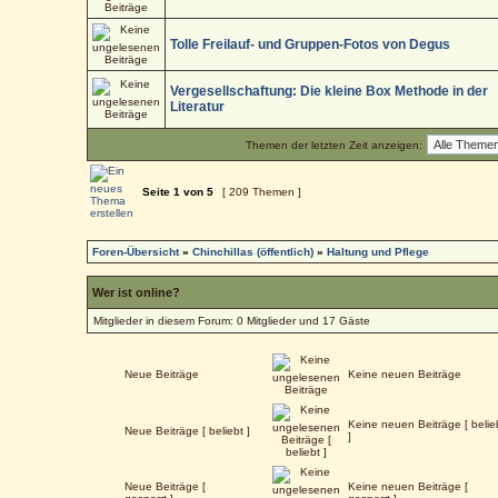
Tolle Freilauf- und Gruppen-Fotos von Degus
Vergesellschaftung: Die kleine Box Methode in der
Literatur
Themen der letzten Zeit anzeigen:
Seite
1
von
5
[ 209 Themen ]
Foren-Übersicht
»
Chinchillas (öffentlich)
»
Haltung und Pflege
Wer ist online?
Mitglieder in diesem Forum: 0 Mitglieder und 17 Gäste
Neue Beiträge
Keine neuen Beiträge
Keine neuen Beiträge [ belie
Neue Beiträge [ beliebt ]
]
Neue Beiträge [
Keine neuen Beiträge [