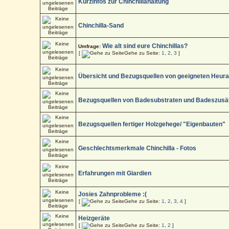
Kurzinfos zur Chinchillahaltung
Chinchilla-Sand
Wie alt sind eure Chinchillas?
Umfrage:
[
Gehe zu Seite:
1
,
2
,
3
]
Übersicht und Bezugsquellen von geeigneten Heur
Bezugsquellen von Badesubstraten und Badeszusä
Bezugsquellen fertiger Holzgehege/ "Eigenbauten"
Geschlechtsmerkmale Chinchilla - Fotos
Erfahrungen mit Giardien
Josies Zahnprobleme :(
[
Gehe zu Seite:
1
,
2
,
3
,
4
]
Heizgeräte
[
Gehe zu Seite:
1
,
2
]