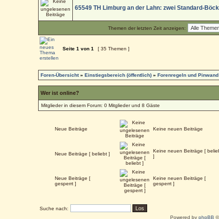
65549 TH Limburg an der Lahn: zwei Standard-Böc
Themen der letzten Zeit anzeigen:
Seite
1
von
1
[ 35 Themen ]
Foren-Übersicht
»
Einstiegsbereich (öffentlich)
»
Forenregeln und Pinwand
Wer ist online?
Mitglieder in diesem Forum: 0 Mitglieder und 8 Gäste
Neue Beiträge
Keine neuen Beiträge
Keine neuen Beiträge [ belie
Neue Beiträge [ beliebt ]
]
Neue Beiträge [
Keine neuen Beiträge [
gesperrt ]
gesperrt ]
Suche nach:
Powered by
phpBB
©