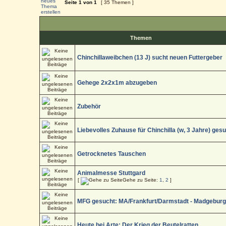
Seite
1
von
1
[ 35 Themen ]
Themen
Chinchillaweibchen (13 J) sucht neuen Futtergeber
Gehege 2x2x1m abzugeben
Zubehör
Liebevolles Zuhause für Chinchilla (w, 3 Jahre) ges
Getrocknetes Tauschen
Animalmesse Stuttgard
[
Gehe zu Seite:
1
,
2
]
MFG gesucht: MA/Frankfurt/Darmstadt - Madgebur
Heute bei Arte: Der Krieg der Beutelratten