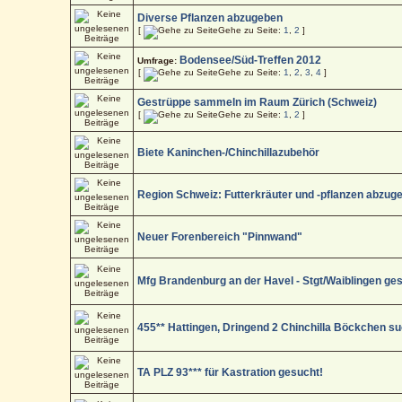
Diverse Pflanzen abzugeben
[
Gehe zu Seite:
1
,
2
]
Bodensee/Süd-Treffen 2012
Umfrage:
[
Gehe zu Seite:
1
,
2
,
3
,
4
]
Gestrüppe sammeln im Raum Zürich (Schweiz)
[
Gehe zu Seite:
1
,
2
]
Biete Kaninchen-/Chinchillazubehör
Region Schweiz: Futterkräuter und -pflanzen abzug
Neuer Forenbereich "Pinnwand"
Mfg Brandenburg an der Havel - Stgt/Waiblingen ge
455** Hattingen, Dringend 2 Chinchilla Böckchen s
TA PLZ 93*** für Kastration gesucht!