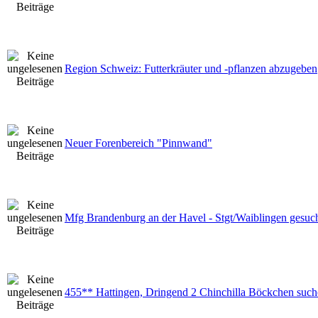
Region Schweiz: Futterkräuter und -pflanzen abzugeben
Neuer Forenbereich "Pinnwand"
Mfg Brandenburg an der Havel - Stgt/Waiblingen gesuc
455** Hattingen, Dringend 2 Chinchilla Böckchen suc