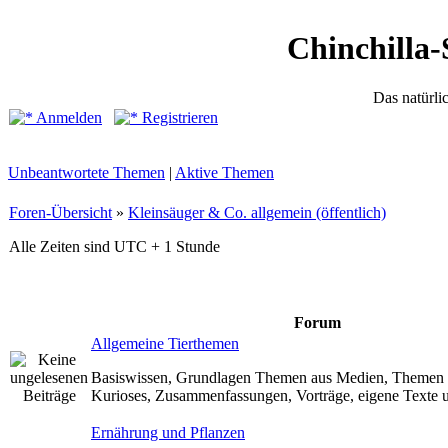
Chinchilla-
Das natürli
Anmelden
Registrieren
Unbeantwortete Themen
|
Aktive Themen
Foren-Übersicht
»
Kleinsäuger & Co. allgemein (öffentlich)
Alle Zeiten sind UTC + 1 Stunde
Forum
Allgemeine Tierthemen
Basiswissen, Grundlagen Themen aus Medien, Themen z
Kurioses, Zusammenfassungen, Vorträge, eigene Texte u
Ernährung und Pflanzen