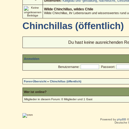
Unterforen:
Käfigbau und -gestaltung
,
Nachwuchs
,
Gesundh
Wilde Chinchillas, wildes Chile
Wilde Chinchillas, ihr Lebensraum und wissenswertes rund 
Chinchillas (öffentlich)
Du hast keine ausreichenden R
Anmelden
Benutzername:
Passwort:
Foren-Übersicht
»
Chinchillas (öffentlich)
Wer ist online?
Mitglieder in diesem Forum: 0 Mitglieder und 1 Gast
Powered by
phpBB
©
Deutsche 