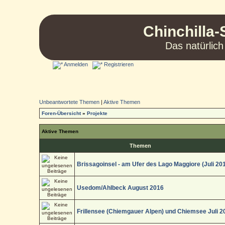
Chinchilla-
Das natürlich
Anmelden
Registrieren
Unbeantwortete Themen
|
Aktive Themen
Foren-Übersicht
»
Projekte
Aktive Themen
Themen
Brissagoinsel - am Ufer des Lago Maggiore (Juli 20
Usedom/Ahlbeck August 2016
Frillensee (Chiemgauer Alpen) und Chiemsee Juli 2