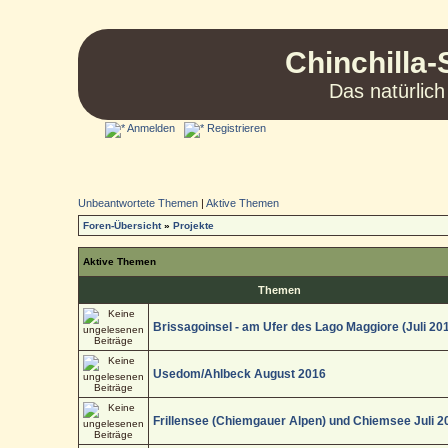
Chinchilla-
Das natürlich
Anmelden
Registrieren
Unbeantwortete Themen
|
Aktive Themen
Foren-Übersicht
»
Projekte
Aktive Themen
Themen
Brissagoinsel - am Ufer des Lago Maggiore (Juli 20
Usedom/Ahlbeck August 2016
Frillensee (Chiemgauer Alpen) und Chiemsee Juli 2