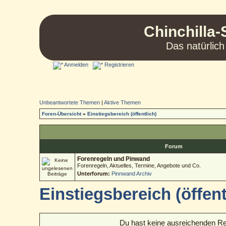
Chinchilla-
Das natürlich
Anmelden
Registrieren
Unbeantwortete Themen
|
Aktive Themen
Foren-Übersicht
»
Einstiegsbereich (öffentlich)
Forum
Forenregeln und Pinwand
Forenregeln, Aktuelles, Termine, Angebote und Co.
Unterforum:
Pinnwand Archiv
Einstiegsbereich (öffent
Du hast keine ausreichenden R