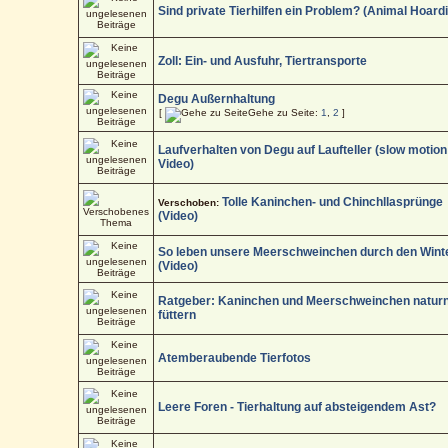
Sind private Tierhilfen ein Problem? (Animal Hoard
Zoll: Ein- und Ausfuhr, Tiertransporte
Degu Außernhaltung
[
Gehe zu Seite:
1
,
2
]
Laufverhalten von Degu auf Laufteller (slow motion
Video)
Tolle Kaninchen- und Chinchllasprünge
Verschoben:
(Video)
So leben unsere Meerschweinchen durch den Wint
(Video)
Ratgeber: Kaninchen und Meerschweinchen natur
füttern
Atemberaubende Tierfotos
Leere Foren - Tierhaltung auf absteigendem Ast?