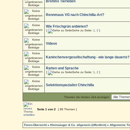
Brehms Tierleben
Rennmaus VG nach Chinchilla-Art?
Wie Frischgrün anbieten?
[
Gehe zu Seite:
1
,
2
]
Videos
Kaninchenvergesellschaftung - wie lange dauerts?
Ratten und Sprache
[
Gehe zu Seite:
1
,
2
]
Selektionspezialist Chinchilla
Themen der letzten Zeit anzeigen:
Seite
1
von
2
[ 88 Themen ]
Foren-Übersicht
»
Kleinsäuger & Co. allgemein (öffentlich)
»
Allgemeine T