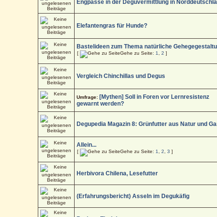
Engpässe in der Deguvermittlung in Norddeutschl
Elefantengras für Hunde?
Bastelideen zum Thema natürliche Gehegegestalt
[
Gehe zu Seite:
1
,
2
]
Vergleich Chinchillas und Degus
[Mythen] Soll in Foren vor Lernresistenz
Umfrage:
gewarnt werden?
Degupedia Magazin 8: Grünfutter aus Natur und Ga
Allein...
[
Gehe zu Seite:
1
,
2
,
3
]
Herbivora Chilena, Lesefutter
(Erfahrungsbericht) Asseln im Degukäfig