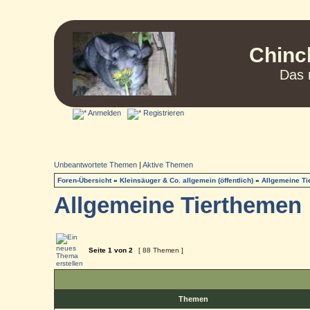
Chinc
Das 
Anmelden
Registrieren
Unbeantwortete Themen
|
Aktive Themen
Foren-Übersicht
»
Kleinsäuger & Co. allgemein (öffentlich)
»
Allgemeine T
Allgemeine Tierthemen
Seite
1
von
2
[ 88 Themen ]
Themen