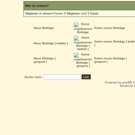
Wer ist online?
Mitglieder in diesem Forum: 0 Mitglieder und 5 Gäste
Neue Beiträge
Keine neuen Beiträge
Keine neuen Beiträge [ belie
Neue Beiträge [ beliebt ]
]
Neue Beiträge [
Keine neuen Beiträge [
gesperrt ]
gesperrt ]
Suche nach:
Powered by
phpBB
©
Deutsche 