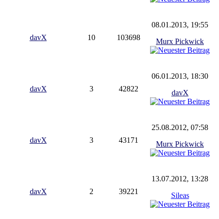
08.01.2013, 19:55
davX
10
103698
Murx Pickwick
06.01.2013, 18:30
davX
3
42822
davX
25.08.2012, 07:58
davX
3
43171
Murx Pickwick
13.07.2012, 13:28
davX
2
39221
Sileas