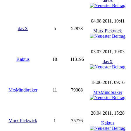
davX
04.08.2011, 10:41
davX
5
52878
Murx Pickwick
03.07.2011, 19:03
Kaktus
18
113196
davX
18.06.2011, 09:16
MrsMindbraker
11
79008
MrsMindbraker
20.04.2011, 15:28
Murx Pickwick
1
35776
Kaktus