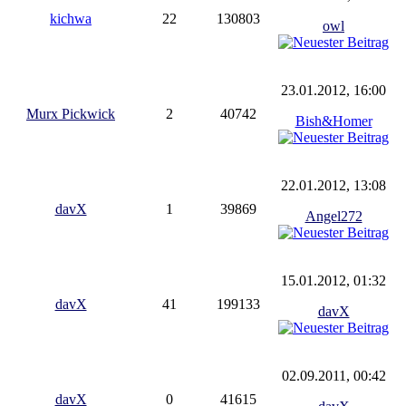
kichwa
22
130803
owl
23.01.2012, 16:00
Murx Pickwick
2
40742
Bish&Homer
22.01.2012, 13:08
davX
1
39869
Angel272
15.01.2012, 01:32
davX
41
199133
davX
02.09.2011, 00:42
davX
0
41615