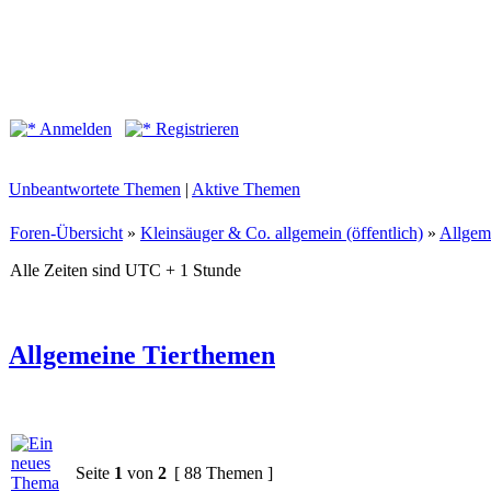
Anmelden
Registrieren
Unbeantwortete Themen
|
Aktive Themen
Foren-Übersicht
»
Kleinsäuger & Co. allgemein (öffentlich)
»
Allgem
Alle Zeiten sind UTC + 1 Stunde
Allgemeine Tierthemen
Seite
1
von
2
[ 88 Themen ]