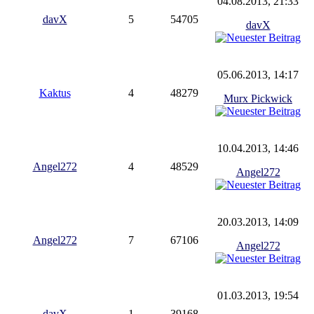
04.08.2013, 21:33
davX
5
54705
davX
05.06.2013, 14:17
Kaktus
4
48279
Murx Pickwick
10.04.2013, 14:46
Angel272
4
48529
Angel272
20.03.2013, 14:09
Angel272
7
67106
Angel272
01.03.2013, 19:54
davX
1
39168