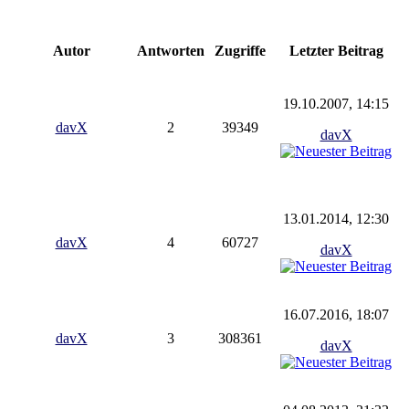
Autor
Antworten
Zugriffe
Letzter Beitrag
19.10.2007, 14:15
davX
2
39349
davX
13.01.2014, 12:30
davX
4
60727
davX
16.07.2016, 18:07
davX
3
308361
davX