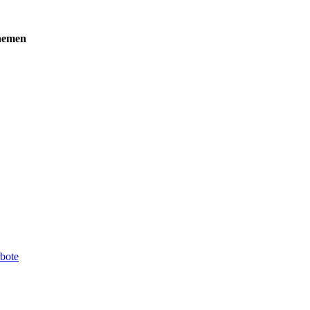
emen
rbote