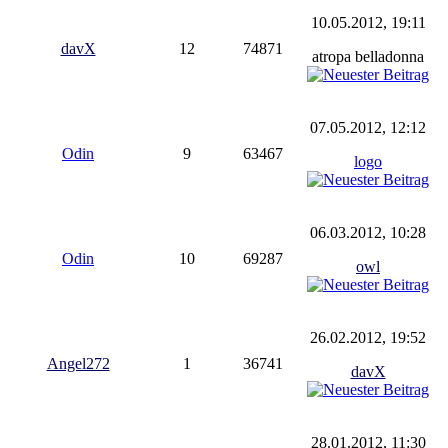
10.05.2012, 19:11
davX
12
74871
atropa belladonna
07.05.2012, 12:12
Odin
9
63467
logo
06.03.2012, 10:28
Odin
10
69287
owl
26.02.2012, 19:52
Angel272
1
36741
davX
28.01.2012, 11:30