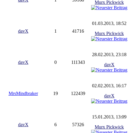
Murx Pickwick
01.03.2013, 18:52
davX
1
41716
Murx Pickwick
28.02.2013, 23:18
davX
0
111343
davX
02.02.2013, 16:17
MrsMindbraker
19
122439
davX
15.01.2013, 13:09
davX
6
57326
Murx Pickwick