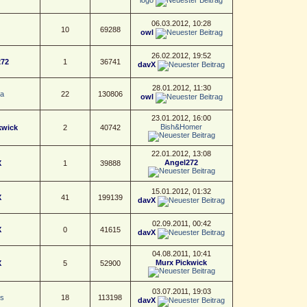
06.03.2012, 10:28
n
10
69288
owl
26.02.2012, 19:52
272
1
36741
davX
28.01.2012, 11:30
a
22
130806
owl
23.01.2012, 16:00
Bish&Homer
kwick
2
40742
22.01.2012, 13:08
Angel272
X
1
39888
15.01.2012, 01:32
X
41
199139
davX
02.09.2011, 00:42
X
0
41615
davX
04.08.2011, 10:41
Murx Pickwick
X
5
52900
03.07.2011, 19:03
s
18
113198
davX