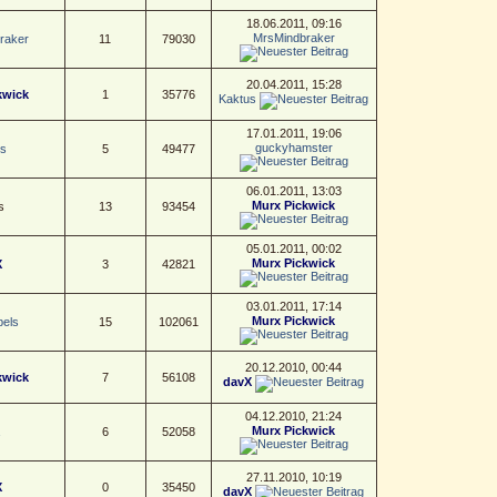
18.06.2011, 09:16
MrsMindbraker
raker
11
79030
20.04.2011, 15:28
kwick
1
35776
Kaktus
17.01.2011, 19:06
guckyhamster
s
5
49477
06.01.2011, 13:03
Murx Pickwick
s
13
93454
05.01.2011, 00:02
Murx Pickwick
X
3
42821
03.01.2011, 17:14
Murx Pickwick
els
15
102061
20.12.2010, 00:44
kwick
7
56108
davX
04.12.2010, 21:24
Murx Pickwick
6
52058
27.11.2010, 10:19
X
0
35450
davX