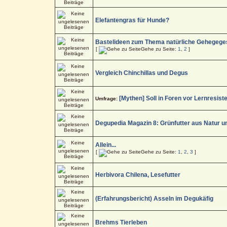
Elefantengras für Hunde?
Bastelideen zum Thema natürliche Gehegege
[
Gehe zu Seite:
1
,
2
]
Vergleich Chinchillas und Degus
[Mythen] Soll in Foren vor Lernresis
Umfrage:
Degupedia Magazin 8: Grünfutter aus Natur u
Allein...
[
Gehe zu Seite:
1
,
2
,
3
]
Herbivora Chilena, Lesefutter
(Erfahrungsbericht) Asseln im Degukäfig
Brehms Tierleben