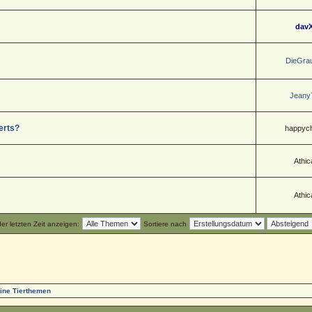
dav
DieGra
Jeany
erts?
happych
Athic
Athic
r letzten Zeit anzeigen:
Sortiere nach
ine Tierthemen