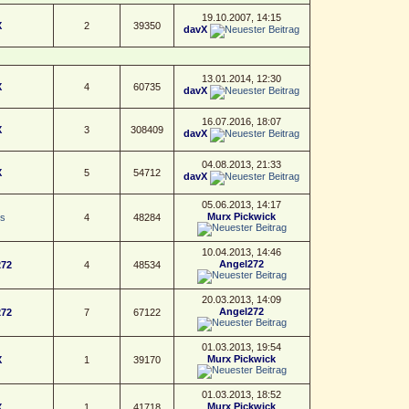
19.10.2007, 14:15
X
2
39350
davX
13.01.2014, 12:30
X
4
60735
davX
16.07.2016, 18:07
X
3
308409
davX
04.08.2013, 21:33
X
5
54712
davX
05.06.2013, 14:17
Murx Pickwick
s
4
48284
10.04.2013, 14:46
Angel272
272
4
48534
20.03.2013, 14:09
Angel272
272
7
67122
01.03.2013, 19:54
Murx Pickwick
X
1
39170
01.03.2013, 18:52
Murx Pickwick
X
1
41718