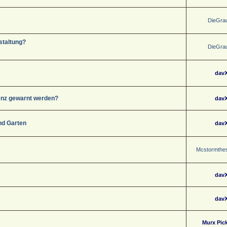
DieGra
staltung?
DieGra
dav
tenz gewarnt werden?
dav
nd Garten
dav
Mcstormthes
dav
dav
Murx Pic