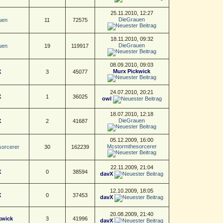
25.11.2010, 12:27
DieGrauen
uen
11
72575
18.11.2010, 09:32
DieGrauen
uen
19
119917
08.09.2010, 09:03
Murx Pickwick
X
3
45077
24.07.2010, 20:21
X
1
36025
owl
18.07.2010, 12:18
DieGrauen
X
2
41687
05.12.2009, 16:00
Mcstormthesorcerer
orcerer
30
162239
22.11.2009, 21:04
X
0
38594
davX
12.10.2009, 18:05
X
0
37453
davX
20.08.2009, 21:40
kwick
3
41996
davX