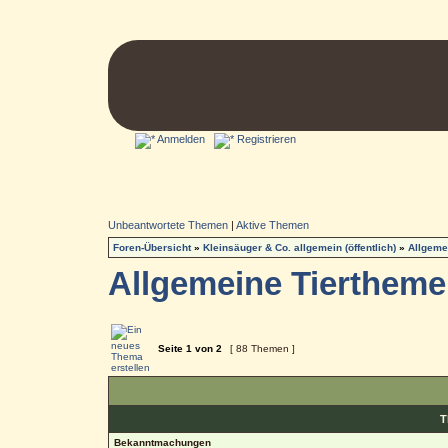
Anmelden
Registrieren
Unbeantwortete Themen
|
Aktive Themen
Foren-Übersicht
»
Kleinsäuger & Co. allgemein (öffentlich)
»
Allgeme
Allgemeine Tierthem
Seite
1
von
2
[ 88 Themen ]
T
Bekanntmachungen