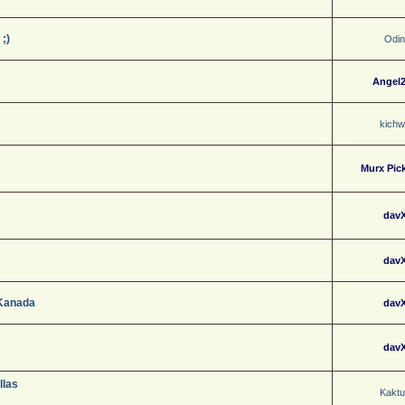
;)
Odi
Angel
kichw
Murx Pic
dav
dav
 Kanada
dav
dav
llas
Kaktu