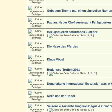
Gebt dem Thema mal einen sinnvollen Namen 
Pavian: Neuer Chef verursacht Fehlgeburten
Bezugsquellen naturnahes Zubehör
[
Gehe zu Seite:
1
,
2
]
Die Nase des Pferdes
Kluge Vögel
Bodensee-Treffen 2011
[
Gehe zu Seite:
1
,
2
,
3
]
Deguhaltung international: Es tut sich was in
Nelio und der Hasel
Saisonale Außenhaltung von Degus & Chinchi
[
Gehe zu Seite:
1
,
2
]