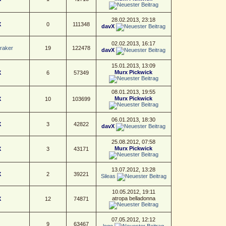
28.02.2013, 23:18
X
0
111348
davX
02.02.2013, 16:17
raker
19
122478
davX
15.01.2013, 13:09
Murx Pickwick
X
6
57349
08.01.2013, 19:55
Murx Pickwick
X
10
103699
06.01.2013, 18:30
X
3
42822
davX
25.08.2012, 07:58
Murx Pickwick
X
3
43171
13.07.2012, 13:28
X
2
39221
Sileas
10.05.2012, 19:11
atropa belladonna
X
12
74871
07.05.2012, 12:12
n
9
63467
logo