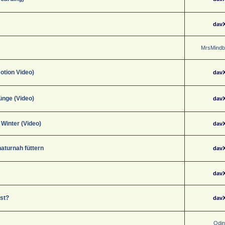
dav
MrsMindb
otion Video)
dav
ünge (Video)
dav
Winter (Video)
dav
turnah füttern
dav
dav
st?
dav
Odi