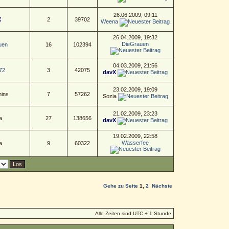
26.06.2009, 09:11
X
2
39702
Weena
26.04.2009, 19:32
DieGrauen
uen
16
102394
04.03.2009, 21:56
72
3
42075
davX
23.02.2009, 19:09
ins
7
57262
Sozia
21.02.2009, 23:23
a
27
138656
davX
19.02.2009, 22:58
Wasserfee
a
9
60322
Gehe zu Seite
1
,
2
Nächste
Alle Zeiten sind UTC + 1 Stunde