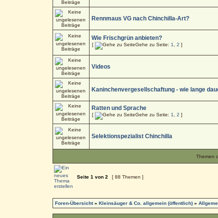
Rennmaus VG nach Chinchilla-Art?
Wie Frischgrün anbieten?
[
Gehe zu Seite:
1
,
2
]
Videos
Kaninchenvergesellschaftung - wie lange dau
Ratten und Sprache
[
Gehe zu Seite:
1
,
2
]
Selektionspezialist Chinchilla
Themen de
Seite
1
von
2
[ 88 Themen ]
Foren-Übersicht
»
Kleinsäuger & Co. allgemein (öffentlich)
»
Allgeme