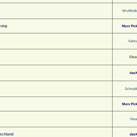
MrsMindb
rung
Murx Pic
Kaktu
Sìlea
dav
Schnubb
Murx Pic
Nina
tschland
dav