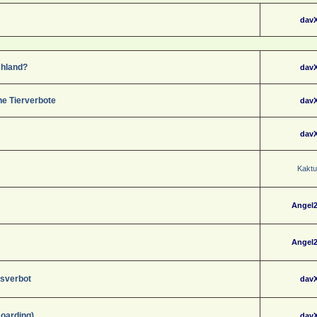
dav
chland?
dav
he Tierverbote
dav
dav
Kaktu
Angel
Angel
gsverbot
dav
Hoarding)
dav