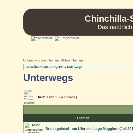
Chinchilla-
Das natürlich
Anmelden
Registrieren
Unbeantwortete Themen
|
Aktive Themen
Foren-Übersicht
»
Projekte
»
Unterwegs
Unterwegs
Seite
1
von
1
[ 4 Themen ]
Themen
Brissagoinsel - am Ufer des Lago Maggiore (Juli 20