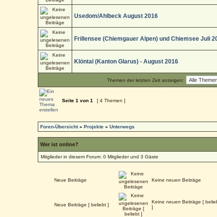
Usedom/Ahlbeck August 2016
Frillensee (Chiemgauer Alpen) und Chiemsee Juli 2
Klöntal (Kanton Glarus) - August 2016
Themen der letzten Zeit anzeigen:
Seite
1
von
1
[ 4 Themen ]
Foren-Übersicht
»
Projekte
»
Unterwegs
Wer ist online?
Mitglieder in diesem Forum: 0 Mitglieder und 3 Gäste
Neue Beiträge
Keine neuen Beiträge
Keine neuen Beiträge [ belie
Neue Beiträge [ beliebt ]
]