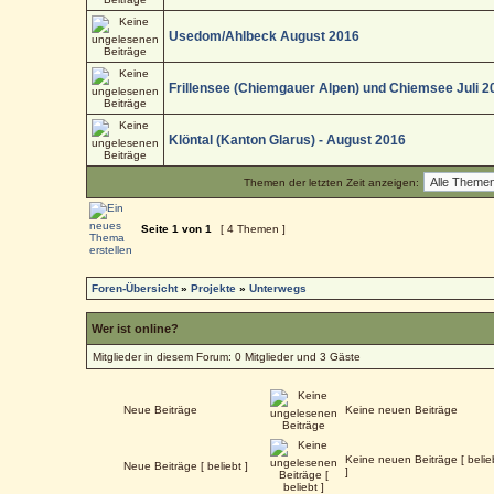
Usedom/Ahlbeck August 2016
Frillensee (Chiemgauer Alpen) und Chiemsee Juli 2
Klöntal (Kanton Glarus) - August 2016
Themen der letzten Zeit anzeigen:
Seite
1
von
1
[ 4 Themen ]
Foren-Übersicht
»
Projekte
»
Unterwegs
Wer ist online?
Mitglieder in diesem Forum: 0 Mitglieder und 3 Gäste
Neue Beiträge
Keine neuen Beiträge
Keine neuen Beiträge [ belie
Neue Beiträge [ beliebt ]
]