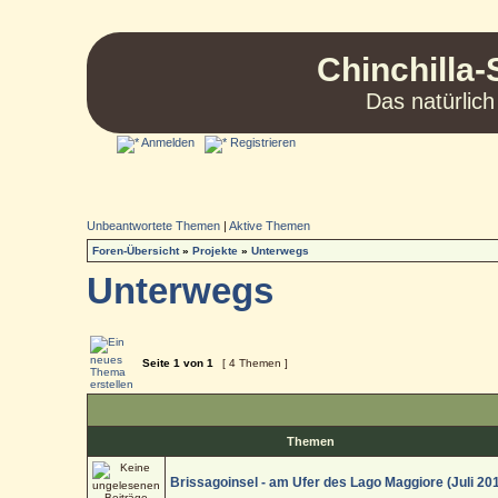
Chinchilla-
Das natürlich
Anmelden
Registrieren
Unbeantwortete Themen
|
Aktive Themen
Foren-Übersicht
»
Projekte
»
Unterwegs
Unterwegs
Seite
1
von
1
[ 4 Themen ]
Themen
Brissagoinsel - am Ufer des Lago Maggiore (Juli 20