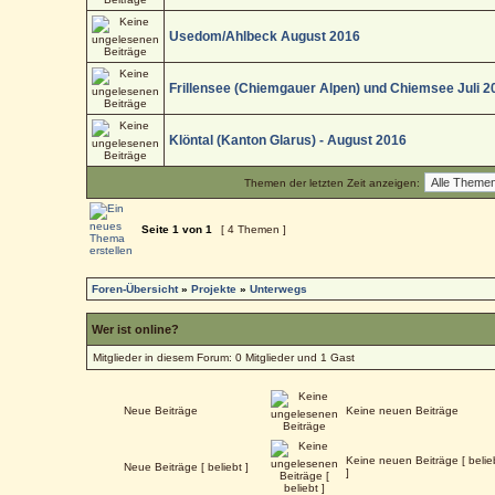
Usedom/Ahlbeck August 2016
Frillensee (Chiemgauer Alpen) und Chiemsee Juli 2
Klöntal (Kanton Glarus) - August 2016
Themen der letzten Zeit anzeigen:
Seite
1
von
1
[ 4 Themen ]
Foren-Übersicht
»
Projekte
»
Unterwegs
Wer ist online?
Mitglieder in diesem Forum: 0 Mitglieder und 1 Gast
Neue Beiträge
Keine neuen Beiträge
Keine neuen Beiträge [ belie
Neue Beiträge [ beliebt ]
]