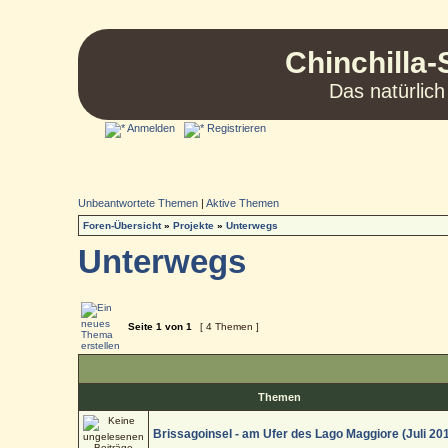
Chinchilla-
Das natürlich
Anmelden
Registrieren
Unbeantwortete Themen
|
Aktive Themen
Foren-Übersicht
»
Projekte
»
Unterwegs
Unterwegs
Seite
1
von
1
[ 4 Themen ]
Themen
Brissagoinsel - am Ufer des Lago Maggiore (Juli 20