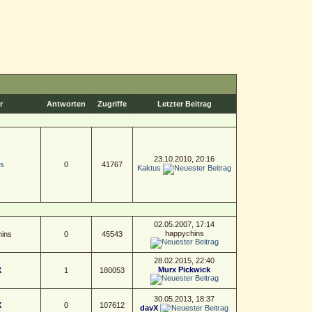
r
Antworten
Zugriffe
Letzter Beitrag
23.10.2010, 20:16
s
0
41767
Kaktus
02.05.2007, 17:14
happychins
ins
0
45543
28.02.2015, 22:40
Murx Pickwick
X
1
180053
30.05.2013, 18:37
X
0
107612
davX