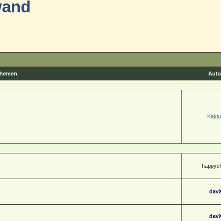
wand
hemen
Auto
Kaktu
happych
dav
dav