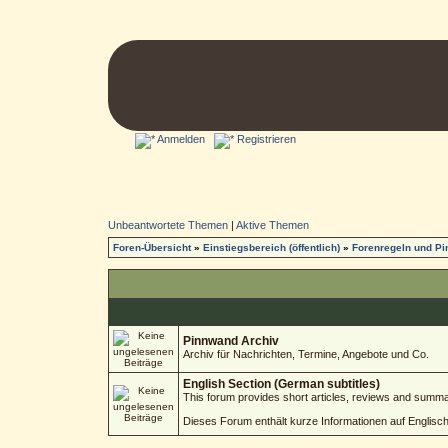
Anmelden
Registrieren
Unbeantwortete Themen
|
Aktive Themen
Foren-Übersicht
»
Einstiegsbereich (öffentlich)
»
Forenregeln und P
Pinnwand Archiv
Archiv für Nachrichten, Termine, Angebote und Co.
English Section (German subtitles)
This forum provides short articles, reviews and summa
Dieses Forum enthält kurze Informationen auf Englisc