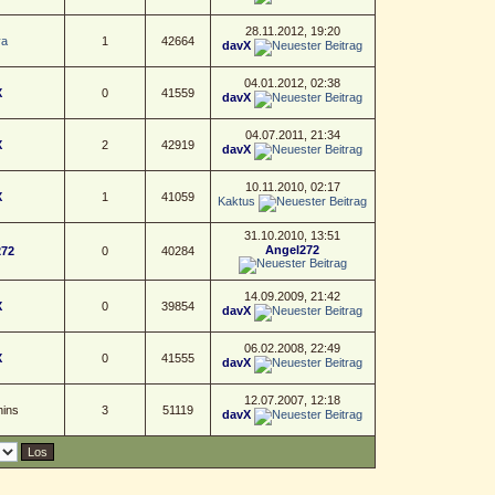
28.11.2012, 19:20
ya
1
42664
davX
04.01.2012, 02:38
X
0
41559
davX
04.07.2011, 21:34
X
2
42919
davX
10.11.2010, 02:17
X
1
41059
Kaktus
31.10.2010, 13:51
Angel272
272
0
40284
14.09.2009, 21:42
X
0
39854
davX
06.02.2008, 22:49
X
0
41555
davX
12.07.2007, 12:18
ins
3
51119
davX