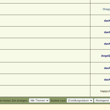
Shag
dav
dav
dav
Angel
dav
dav
happych
r letzten Zeit anzeigen:
Sortiere nach