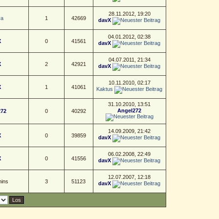
28.11.2012, 19:20
ya
1
42669
davX
04.01.2012, 02:38
X
0
41561
davX
04.07.2011, 21:34
X
2
42921
davX
10.11.2010, 02:17
X
1
41061
Kaktus
31.10.2010, 13:51
Angel272
272
0
40292
14.09.2009, 21:42
X
0
39859
davX
06.02.2008, 22:49
X
0
41556
davX
12.07.2007, 12:18
ins
3
51123
davX