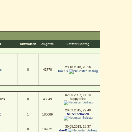
r
Antworten
Zugriffe
Letzter Beitrag
23.10.2010, 20:16
s
0
41770
Kaktus
02.05.2007, 17:14
happychins
ins
0
45549
28.02.2015, 22:40
Murx Pickwick
X
1
180069
30.05.2013, 18:37
X
0
107621
davX