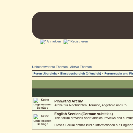
Anmelden
Registrieren
Unbeantwortete Themen
|
Aktive Themen
Foren-Übersicht
»
Einstiegsbereich (öffentlich)
»
Forenregeln und P
Pinnwand Archiv
Archiv für Nachrichten, Termine, Angebote und Co.
English Section (German subtitles)
This forum provides short articles, reviews and summa
Dieses Forum enthält kurze Informationen auf Englisc