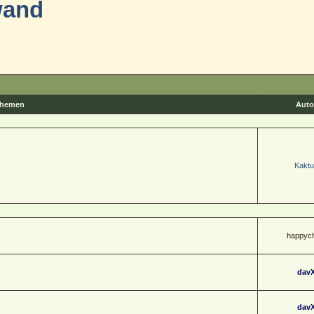
wand
hemen
Auto
Kaktu
happych
dav
dav