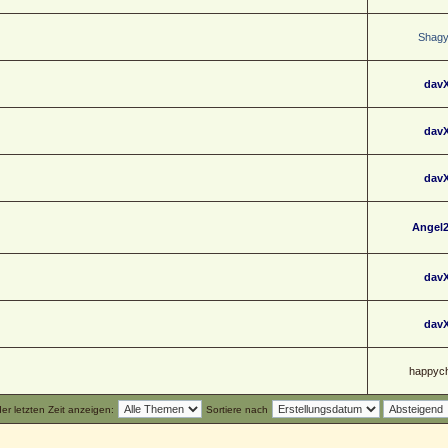
Shag
dav
dav
dav
Angel
dav
dav
happych
r letzten Zeit anzeigen:
Sortiere nach