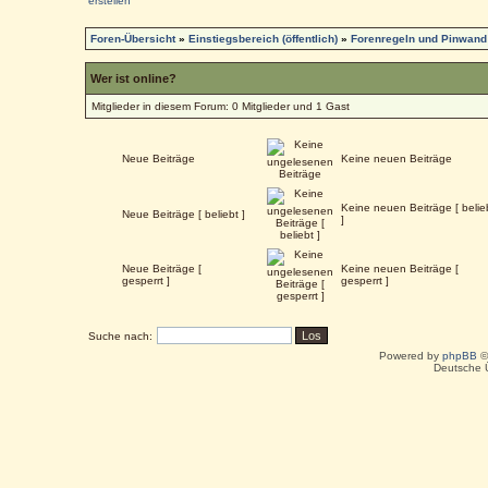
Foren-Übersicht
»
Einstiegsbereich (öffentlich)
»
Forenregeln und Pinwand
Wer ist online?
Mitglieder in diesem Forum: 0 Mitglieder und 1 Gast
Neue Beiträge
Keine neuen Beiträge
Keine neuen Beiträge [ belie
Neue Beiträge [ beliebt ]
]
Neue Beiträge [
Keine neuen Beiträge [
gesperrt ]
gesperrt ]
Suche nach:
Powered by
phpBB
©
Deutsche 