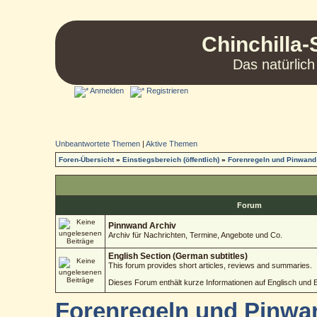
Chinchilla-
Das natürlich
Anmelden
Registrieren
Unbeantwortete Themen
|
Aktive Themen
Foren-Übersicht
»
Einstiegsbereich (öffentlich)
»
Forenregeln und Pinwand
Forum
Pinnwand Archiv
Archiv für Nachrichten, Termine, Angebote und Co.
English Section (German subtitles)
This forum provides short articles, reviews and summaries.
Dieses Forum enthält kurze Informationen auf Englisch und 
Forenregeln und Pinwa