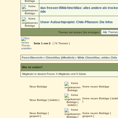
das fressen Wildchinchillas: alles andere als trock
öde
Unser Aufzuchtprojekt: Chile-Pflanzen: Die Infos
Themen der letzten Zeit anzeigen:
Seite
1
von
2
[ 74 Themen ]
Foren-Übersicht
»
Chinchillas (öffentlich)
»
Wilde Chinchillas, wildes Chile
Wer ist online?
Mitglieder in diesem Forum: 0 Mitglieder und 5 Gäste
Neue Beiträge
Keine neuen Beiträge
Keine neuen Beiträge [ belie
Neue Beiträge [ beliebt ]
]
Neue Beiträge [
Keine neuen Beiträge [
gesperrt ]
gesperrt ]