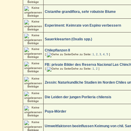
Cistanthe grandiflora, sehr robutste Blume
Experiment: Keimrate von Espino verbessern
Sauerkleearten (Oxalis spp.)
Chilepflanzen II
[
Gehe zu Seite:
1
,
2
,
3
,
4
,
5
]
FB: private Bilder des Reserva Nacional Las Chinch
[
Gehe zu Seite:
1
,
2
]
Zessin: Naturkundliche Studien im Norden Chiles unt
Die Leiden der jungen Porlieria chilensis
Puya-Mörder
Umweltfaktoren beeinflussen Keimung von chil. S