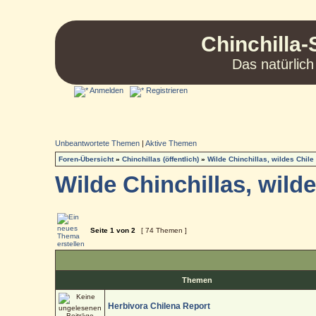
Chinchilla-
Das natürlich
Anmelden
Registrieren
Unbeantwortete Themen
|
Aktive Themen
Foren-Übersicht
»
Chinchillas (öffentlich)
»
Wilde Chinchillas, wildes Chile
Wilde Chinchillas, wilde
Seite
1
von
2
[ 74 Themen ]
Themen
Herbivora Chilena Report