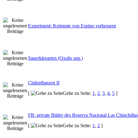
Experiment: Keimrate von Espino verbessern
Sauerkleearten (Oxalis spp.)
Chilepflanzen II
[
Gehe zu Seite:
1
,
2
,
3
,
4
,
5
]
FB: private Bilder des Reserva Nacional Las Chinchillas
[
Gehe zu Seite:
1
,
2
]