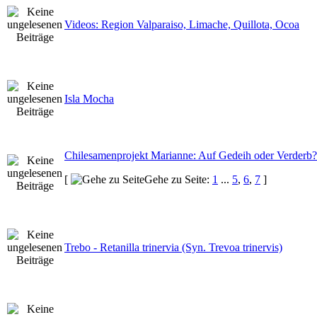
Videos: Region Valparaiso, Limache, Quillota, Ocoa
Isla Mocha
Chilesamenprojekt Marianne: Auf Gedeih oder Verderb?
[
Gehe zu Seite:
1
...
5
,
6
,
7
]
Trebo - Retanilla trinervia (Syn. Trevoa trinervis)