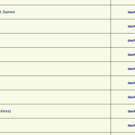
l. Samen
dav
dav
dav
dav
dav
dav
dav
 Aires)
dav
dav