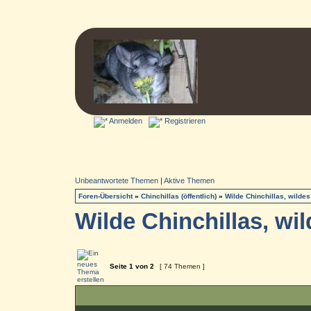
Anmelden
Registrieren
Unbeantwortete Themen
|
Aktive Themen
Foren-Übersicht
»
Chinchillas (öffentlich)
»
Wilde Chinchillas, wildes
Wilde Chinchillas, wil
Seite
1
von
2
[ 74 Themen ]