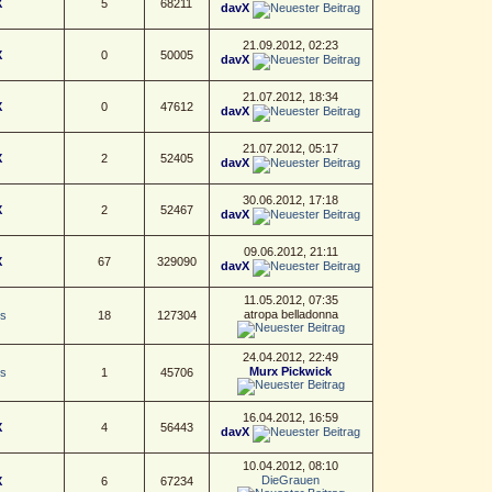
X
5
68211
davX
21.09.2012, 02:23
X
0
50005
davX
21.07.2012, 18:34
X
0
47612
davX
21.07.2012, 05:17
X
2
52405
davX
30.06.2012, 17:18
X
2
52467
davX
09.06.2012, 21:11
X
67
329090
davX
11.05.2012, 07:35
atropa belladonna
s
18
127304
24.04.2012, 22:49
Murx Pickwick
s
1
45706
16.04.2012, 16:59
X
4
56443
davX
10.04.2012, 08:10
DieGrauen
X
6
67234