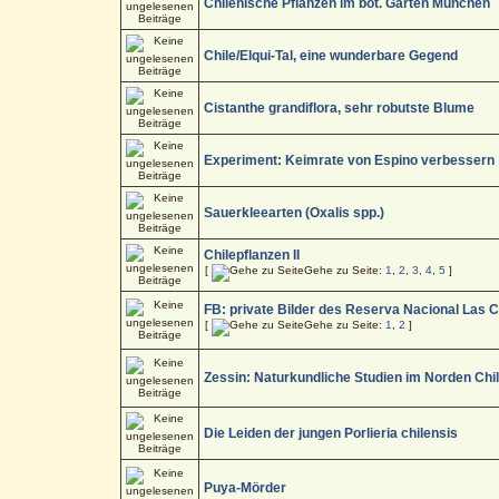
Chilenische Pflanzen im bot. Garten München
Chile/Elqui-Tal, eine wunderbare Gegend
Cistanthe grandiflora, sehr robutste Blume
Experiment: Keimrate von Espino verbessern
Sauerkleearten (Oxalis spp.)
Chilepflanzen II
[
Gehe zu Seite:
1
,
2
,
3
,
4
,
5
]
FB: private Bilder des Reserva Nacional Las C
[
Gehe zu Seite:
1
,
2
]
Zessin: Naturkundliche Studien im Norden Chile
Die Leiden der jungen Porlieria chilensis
Puya-Mörder