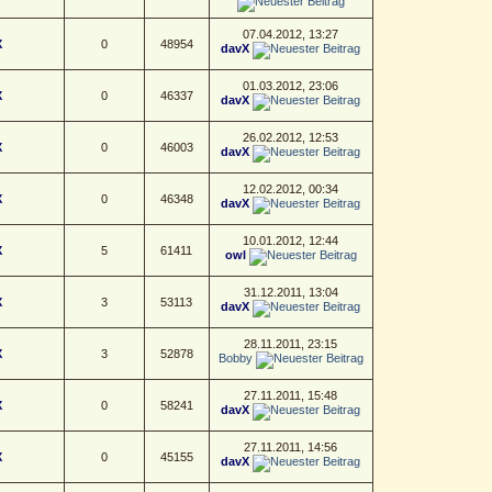
07.04.2012, 13:27
X
0
48954
davX
01.03.2012, 23:06
X
0
46337
davX
26.02.2012, 12:53
X
0
46003
davX
12.02.2012, 00:34
X
0
46348
davX
10.01.2012, 12:44
X
5
61411
owl
31.12.2011, 13:04
X
3
53113
davX
28.11.2011, 23:15
X
3
52878
Bobby
27.11.2011, 15:48
X
0
58241
davX
27.11.2011, 14:56
X
0
45155
davX