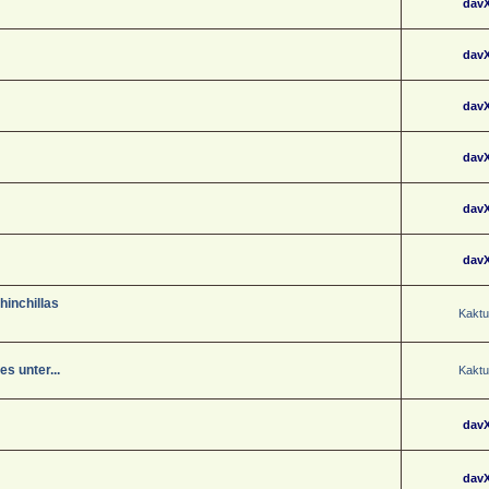
dav
dav
dav
dav
dav
dav
hinchillas
Kaktu
s unter...
Kaktu
dav
dav