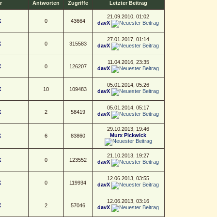
r
Antworten
Zugriffe
Letzter Beitrag
21.09.2010, 01:02
X
0
43664
davX
27.01.2017, 01:14
X
0
315583
davX
11.04.2016, 23:35
X
0
126207
davX
05.01.2014, 05:26
X
10
109483
davX
05.01.2014, 05:17
X
2
58419
davX
29.10.2013, 19:46
Murx Pickwick
X
6
83860
21.10.2013, 19:27
X
0
123552
davX
12.06.2013, 03:55
X
0
119934
davX
12.06.2013, 03:16
X
2
57046
davX