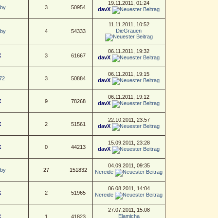
19.11.2011, 01:24
aby
3
50954
davX
11.11.2011, 10:52
DieGrauen
aby
4
54333
06.11.2011, 19:32
X
3
61667
davX
06.11.2011, 19:15
72
3
50884
davX
06.11.2011, 19:12
X
9
78268
davX
22.10.2011, 23:57
X
2
51561
davX
15.09.2011, 23:28
X
0
44213
davX
04.09.2011, 09:35
aby
27
151832
Nereide
06.08.2011, 14:04
X
2
51965
Nereide
27.07.2011, 15:08
Elamicha
X
1
41823