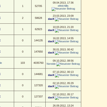
09.04.2013, 17:36
eifelchillis
X
1
52705
23.03.2013, 23:09
X
2
58628
davX
10.03.2013, 21:20
X
1
62923
davX
16.02.2013, 14:55
X
0
144135
davX
30.01.2013, 00:42
X
0
147650
davX
09.10.2012, 08:56
de
103
4035760
Nereide
07.10.2012, 00:13
X
0
144681
davX
02.10.2012, 05:29
X
0
127320
davX
02.10.2012, 05:17
X
0
127337
davX
26.09.2012, 13:24