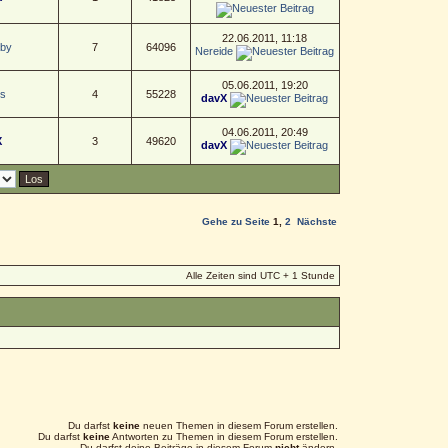
22.06.2011, 11:18
aby
7
64096
Nereide
05.06.2011, 19:20
s
4
55228
davX
04.06.2011, 20:49
X
3
49620
davX
Gehe zu Seite
1
,
2
Nächste
Alle Zeiten sind UTC + 1 Stunde
Du darfst
keine
neuen Themen in diesem Forum erstellen.
Du darfst
keine
Antworten zu Themen in diesem Forum erstellen.
Du darfst deine Beiträge in diesem Forum
nicht
ändern.