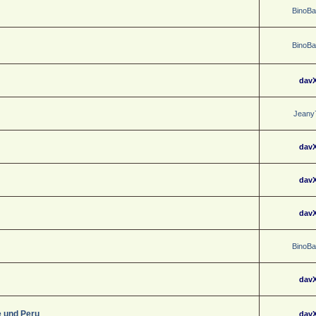
BinoB
BinoB
dav
Jeany
dav
dav
dav
BinoB
dav
e und Peru
dav