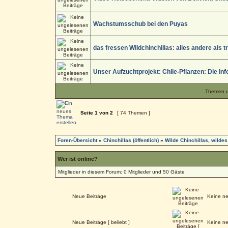
Wachstumsschub bei den Puyas
das fressen Wildchinchillas: alles andere als 
Unser Aufzuchtprojekt: Chile-Pflanzen: Die Inf
Themen de
Seite
1
von
2
[ 74 Themen ]
Foren-Übersicht
»
Chinchillas (öffentlich)
»
Wilde Chinchillas, wildes
Wer ist online?
Mitglieder in diesem Forum: 0 Mitglieder und 50 Gäste
Neue Beiträge
Keine ne
Neue Beiträge [ beliebt ]
Keine ne