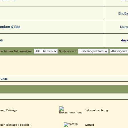
BinoB
trocken & öde
Kaktu
os
dav
r letzten Zeit anzeigen:
Sortiere nach
 Chile
uen Beiträge
Bekanntmachung
uen Beiträge [ beliebt ]
Wichtig