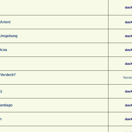
dav
 Arten!
dav
d Umgebung
dav
 Ocoa
dav
dav
 Verderb?
Nerei
s)
dav
Santiago
dav
n
dav