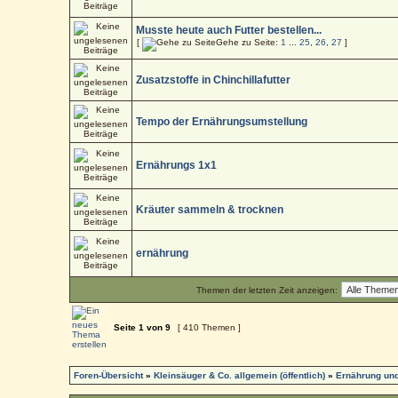
Musste heute auch Futter bestellen...
[
Gehe zu Seite:
1
...
25
,
26
,
27
]
Zusatzstoffe in Chinchillafutter
Tempo der Ernährungsumstellung
Ernährungs 1x1
Kräuter sammeln & trocknen
ernährung
Themen der letzten Zeit anzeigen:
Seite
1
von
9
[ 410 Themen ]
Foren-Übersicht
»
Kleinsäuger & Co. allgemein (öffentlich)
»
Ernährung und