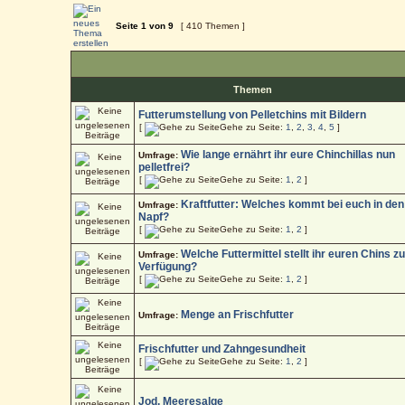
Seite
1
von
9
[ 410 Themen ]
Themen
Futterumstellung von Pelletchins mit Bildern
[
Gehe zu Seite:
1
,
2
,
3
,
4
,
5
]
Wie lange ernährt ihr eure Chinchillas nun
Umfrage:
pelletfrei?
[
Gehe zu Seite:
1
,
2
]
Kraftfutter: Welches kommt bei euch in den
Umfrage:
Napf?
[
Gehe zu Seite:
1
,
2
]
Welche Futtermittel stellt ihr euren Chins zu
Umfrage:
Verfügung?
[
Gehe zu Seite:
1
,
2
]
Menge an Frischfutter
Umfrage:
Frischfutter und Zahngesundheit
[
Gehe zu Seite:
1
,
2
]
Jod, Meeresalge