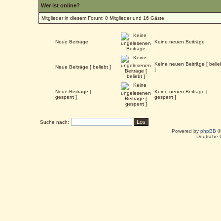
Wer ist online?
Mitglieder in diesem Forum: 0 Mitglieder und 16 Gäste
Neue Beiträge
Keine neuen Beiträge
Keine neuen Beiträge [ belie
Neue Beiträge [ beliebt ]
]
Neue Beiträge [
Keine neuen Beiträge [
gesperrt ]
gesperrt ]
Suche nach:
Powered by
phpBB
©
Deutsche 