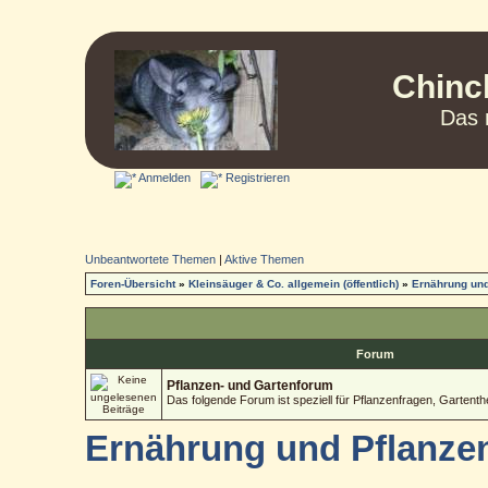
Chinc
Das 
Anmelden
Registrieren
Unbeantwortete Themen
|
Aktive Themen
Foren-Übersicht
»
Kleinsäuger & Co. allgemein (öffentlich)
»
Ernährung und
Forum
Pflanzen- und Gartenforum
Das folgende Forum ist speziell für Pflanzenfragen, Garten
Ernährung und Pflanze