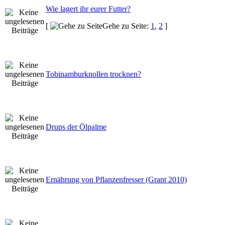
Wie lagert ihr eurer Futter?
[
Gehe zu Seite:
1
,
2
]
Tobinamburknollen trocknen?
Drups der Ölpalme
Ernährung von Pflanzenfresser (Grant 2010)