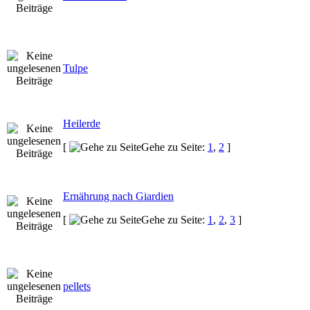
Tulpe
Heilerde
[
Gehe zu Seite:
1
,
2
]
Ernährung nach Giardien
[
Gehe zu Seite:
1
,
2
,
3
]
pellets