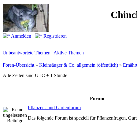
Chinc
Anmelden
Registrieren
Unbeantwortete Themen
|
Aktive Themen
Foren-Übersicht
»
Kleinsäuger & Co. allgemein (öffentlich)
»
Ernähr
Alle Zeiten sind UTC + 1 Stunde
Forum
Pflanzen- und Gartenforum
Das folgende Forum ist speziell für Pflanzenfragen, Ga