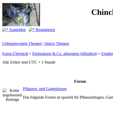
Chinc
Anmelden
Registrieren
Unbeantwortete Themen
|
Aktive Themen
Foren-Übersicht
»
Kleinsäuger & Co. allgemein (öffentlich)
»
Ernähr
Alle Zeiten sind UTC + 1 Stunde
Forum
Pflanzen- und Gartenforum
Das folgende Forum ist speziell für Pflanzenfragen, Ga