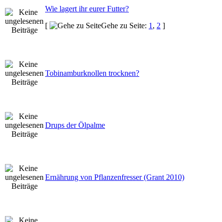
Wie lagert ihr eurer Futter?
[
Gehe zu Seite:
1
,
2
]
Tobinamburknollen trocknen?
Drups der Ölpalme
Ernährung von Pflanzenfresser (Grant 2010)