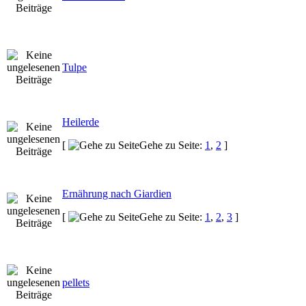
Tulpe
Heilerde
[
Gehe zu Seite:
1
,
2
]
Ernährung nach Giardien
[
Gehe zu Seite:
1
,
2
,
3
]
pellets