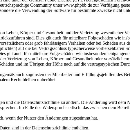
eutschsprachige Community unter www.phpbb.de zur Verfügung gestellt
sondere die Verwendung der Software für bestimmte Zwecke nicht unte
on Leben, Körper und Gesundheit und der Verletzung wesentlicher Vertr
 zurückzuführen sind. Dies gilt auch für mittelbare Folgeschäden wie i
vorsätzlichem oder grob fahrlässigem Verhalten oder bei Schäden aus 
lpflichten) auf die bei Vertragsschluss typischerweise vorhersehbaren 
Dies gilt auch für mittelbare Folgeschäden wie insbesondere entgangen
der Verletzung von Leben, Körper und Gesundheit oder vorsätzlichem o
Schäden und im Übrigen der Höhe nach auf die vertragstypischen Durchs
nngemäß auch zugunsten der Mitarbeiter und Erfüllungsgehilfen des Bet
alem Recht bleiben unberührt.
gen und die Datenschutzrichtlinie zu ändern. Die Änderung wird dem Nu
sprechen. Im Falle des Widerspruchs erlischt das zwischen dem Betrei
ich, wenn der Nutzer den Änderungen zugestimmt hat.
ten sind in der Datenschutzrichtlinie enthalten.