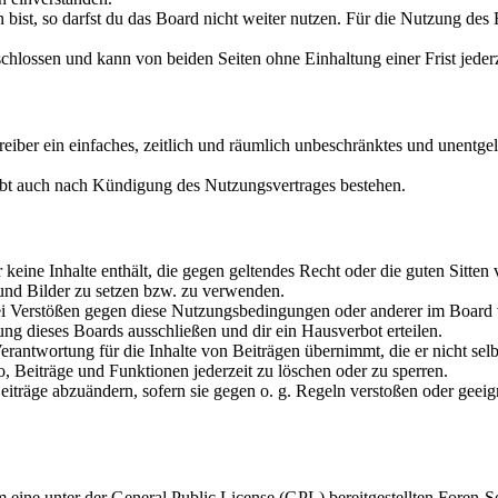
ist, so darfst du das Board nicht weiter nutzen. Für die Nutzung des Bo
hlossen und kann von beiden Seiten ohne Einhaltung einer Frist jeder
treiber ein einfaches, zeitlich und räumlich unbeschränktes und unentg
ibt auch nach Kündigung des Nutzungsvertrages bestehen.
er keine Inhalte enthält, die gegen geltendes Recht oder die guten Sitte
 und Bilder zu setzen bzw. zu verwenden.
ei Verstößen gegen diese Nutzungsbedingungen oder anderer im Board v
g dieses Boards ausschließen und dir ein Hausverbot erteilen.
rantwortung für die Inhalte von Beiträgen übernimmt, die er nicht selb
o, Beiträge und Funktionen jederzeit zu löschen oder zu sperren.
Beiträge abzuändern, sofern sie gegen o. g. Regeln verstoßen oder geei
m eine unter der General Public License (GPL) bereitgestellten Fore